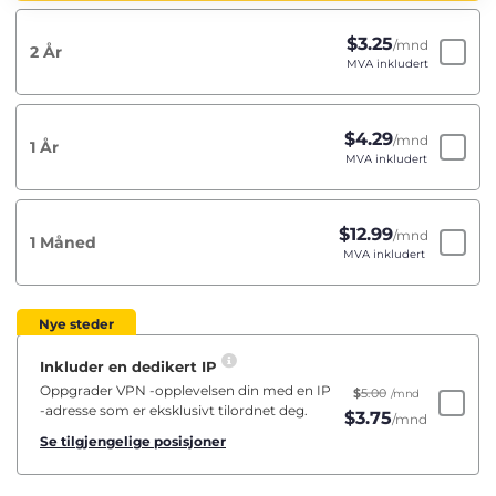
$
3.25
/mnd
2 År
MVA inkludert
$
4.29
/mnd
1 År
MVA inkludert
$
12.99
/mnd
1 Måned
MVA inkludert
Nye steder
Inkluder en dedikert IP
Oppgrader VPN -opplevelsen din med en IP
$
5.00
/mnd
-adresse som er eksklusivt tilordnet deg.
$
3.75
/mnd
Se tilgjengelige posisjoner