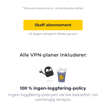
*Alle summene vist er i Amerikanske dollar
Skaff abonnement
45 dagers pengene tilbake-garanti
Alle VPN-planer inkluderer:
100 % ingen-loggføring-policy
Ingen-loggføring-policyen vår ble bekreftet i en
uavhengig revisjon.