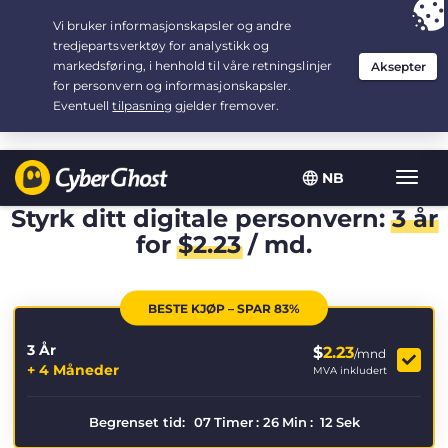
Your choice:
The Best Deal
for 3.3333333333333-years at $
2.23
/month
NB
Vis/sk
navig
Styrk ditt digitale personvern:
3 år
for
$
2.23
/ md.
BESTE KJØP – SPAR 83%
3 År
$
2.23
/mnd
+ 4 Måneder
MVA inkludert
Begrenset tid:
07
Timer
:
26
Min
:
11
Sek