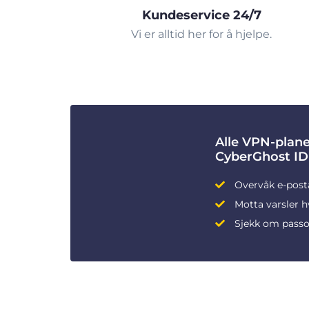
Kundeservice 24/7
Vi er alltid her for å hjelpe.
Alle VPN-plane
CyberGhost ID
Overvåk e-post
Motta varsler h
Sjekk om passo