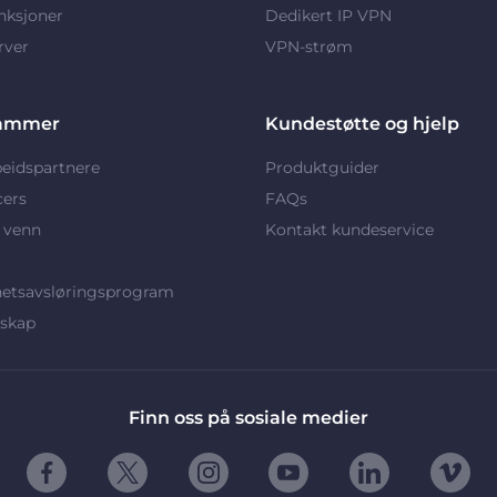
nksjoner
Dedikert IP VPN
rver
VPN-strøm
ammer
Kundestøtte og hjelp
eidspartnere
Produktguider
cers
FAQs
 venn
Kontakt kundeservice
hetsavsløringsprogram
rskap
Finn oss på sosiale medier