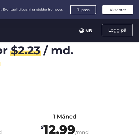
Logg på
NB
or
$
2.23
/ md.
1 Måned
12.99
$
d
/mnd