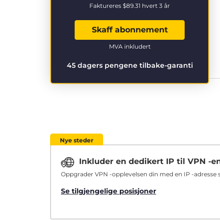
Faktureres
$89.31
hvert 3 år
Skaff abonnement
MVA inkludert
45 dagers pengene tilbake-garanti
Nye steder
Inkluder en dedikert IP til VPN -e
Oppgrader VPN -opplevelsen din med en IP -adresse so
Se tilgjengelige posisjoner