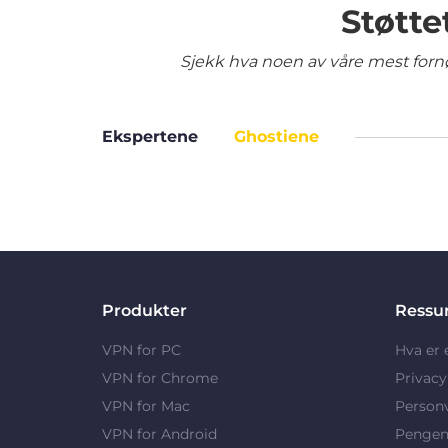
Støtte
Sjekk hva noen av våre mest fornø
Ekspertene
Ghostiene
Produkter
Ressu
VPN for PC
Hva er
VPN for Chrome
Privac
VPN for Mac
Person
VPN for Android
Pengene