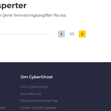
sperter
tjene henvisningsavgifter fra oss.
1/3
Om CyberGhost
Om CyberGhost
Kontakt oss
Personvernerklæring
der
Vilkår og betingelser