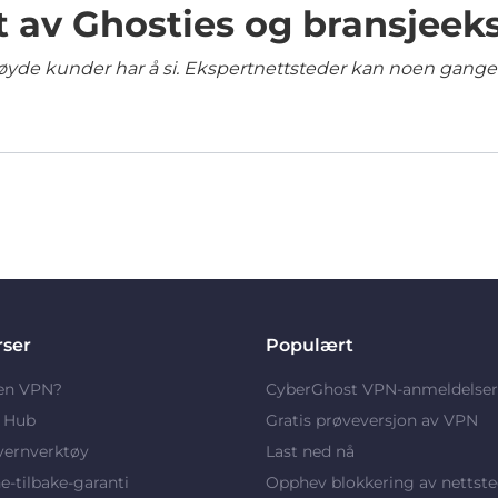
t av Ghosties og bransjeek
yde kunder har å si. Ekspertnettsteder kan noen ganger 
rser
Populært
 en VPN?
CyberGhost VPN-anmeldelser
y Hub
Gratis prøveversjon av VPN
vernverktøy
Last ned nå
-tilbake-garanti
Opphev blokkering av nettste