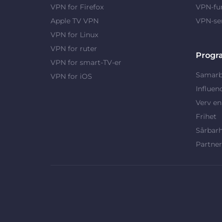
VPN for Firefox
VPN-fu
Apple TV VPN
VPN-se
VPN for Linux
VPN for ruter
Progr
VPN for smart-TV-er
Samarb
VPN for iOS
Influen
Verv en
Frihet
Sårbar
Partne