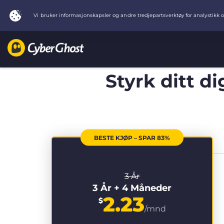
Styrk ditt d
BESTE KJØP – SPAR 83%
3 År
3 År + 4 Måneder
2.23
$
/mnd