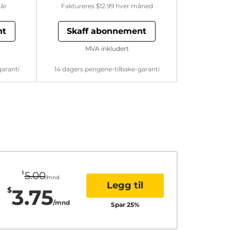
år
Faktureres
$12.99
hver måned
nt
Skaff abonnement
MVA inkludert
garanti
14 dagers pengene-tilbake-garanti
$
5.00
/mnd
Legg til
3.75
$
/mnd
Spar
25
%