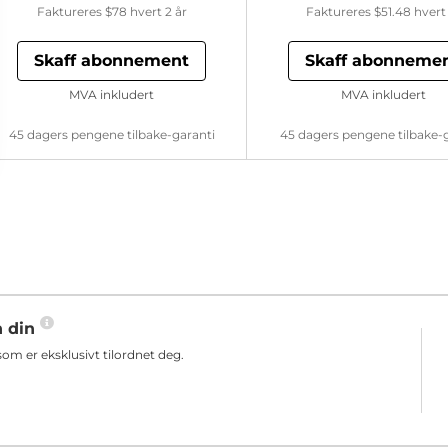
Faktureres
$78
hvert 2 år
Faktureres
$51.48
hvert 
Skaff abonnement
Skaff abonneme
MVA inkludert
MVA inkludert
45 dagers pengene tilbake-garanti
45 dagers pengene tilbake-
n din
m er eksklusivt tilordnet deg.