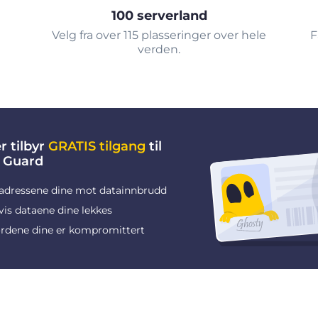
100 serverland
Velg fra over 115 plasseringer over hele
F
verden.
r tilbyr
GRATIS tilgang
til
 Guard
adressene dine mot datainnbrudd
vis dataene dine lekkes
rdene dine er kompromittert