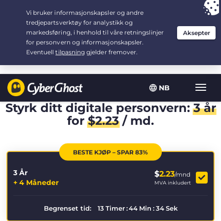
Your choice:
The Best Deal
for 3.3333333333333-years at $
2.23
/month
NB
Vis/sk
navig
Styrk ditt digitale personvern:
3 år
for
$
2.23
/ md.
BESTE KJØP – SPAR 83%
3 År
$
2.23
/mnd
+ 4 Måneder
MVA inkludert
Begrenset tid:
13
Timer
:
44
Min
:
34
Sek