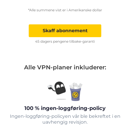
*Alle summene vist er i Amerikanske dollar
Skaff abonnement
45 dagers pengene tilbake-garanti
Alle VPN-planer inkluderer:
100 % ingen-loggføring-policy
Ingen-loggføring-policyen vår ble bekreftet i en
uavhengig revisjon.