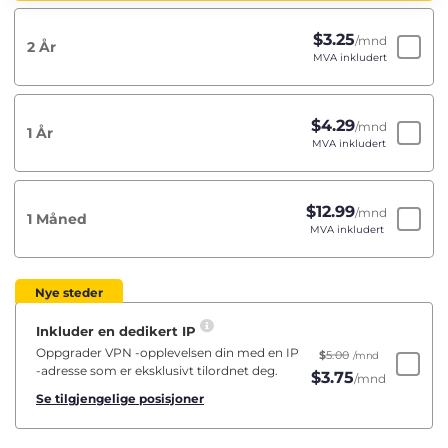
$
3.25
/mnd
2 År
MVA inkludert
$
4.29
/mnd
1 År
MVA inkludert
$
12.99
/mnd
1 Måned
MVA inkludert
Nye steder
Inkluder en dedikert IP
Oppgrader VPN -opplevelsen din med en IP
$
5.00
/mnd
-adresse som er eksklusivt tilordnet deg.
$
3.75
/mnd
Se tilgjengelige posisjoner