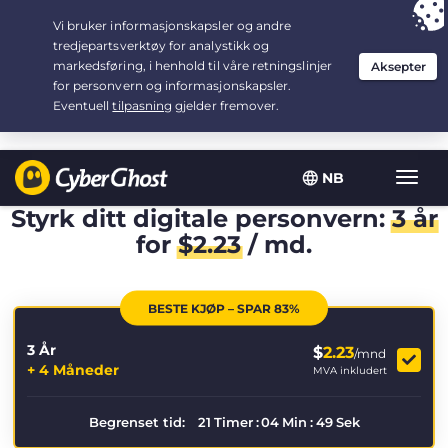
Your choice:
The Best Deal
for 3.3333333333333-years at $
2.23
/month
NB
Vis/sk
navig
Styrk ditt digitale personvern:
3 år
for
$
2.23
/ md.
BESTE KJØP – SPAR 83%
3 År
$
2.23
/mnd
+ 4 Måneder
MVA inkludert
Begrenset tid:
21
Timer
:
04
Min
:
48
Sek