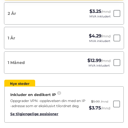
$
3.25
/mnd
2 År
MVA inkludert
$
4.29
/mnd
1 År
MVA inkludert
$
12.99
/mnd
1 Måned
MVA inkludert
Nye steder
Inkluder en dedikert IP
Oppgrader VPN -opplevelsen din med en IP
$
5.00
/mnd
-adresse som er eksklusivt tilordnet deg.
$
3.75
/mnd
Se tilgjengelige posisjoner