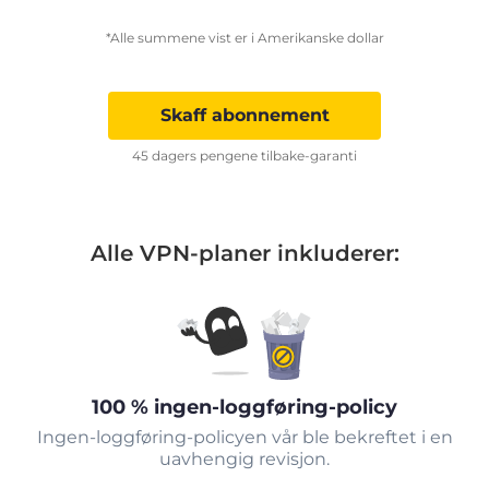
*Alle summene vist er i Amerikanske dollar
Skaff abonnement
45 dagers pengene tilbake-garanti
Alle VPN-planer inkluderer:
100 % ingen-loggføring-policy
Ingen-loggføring-policyen vår ble bekreftet i en
uavhengig revisjon.