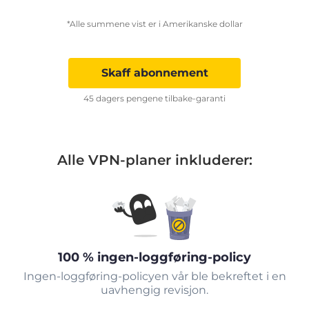
*Alle summene vist er i Amerikanske dollar
Skaff abonnement
45 dagers pengene tilbake-garanti
Alle VPN-planer inkluderer:
100 % ingen-loggføring-policy
Ingen-loggføring-policyen vår ble bekreftet i en
uavhengig revisjon.