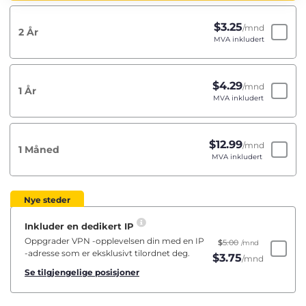
$
3.25
/mnd
2 År
MVA inkludert
$
4.29
/mnd
1 År
MVA inkludert
$
12.99
/mnd
1 Måned
MVA inkludert
Nye steder
Inkluder en dedikert IP
Oppgrader VPN -opplevelsen din med en IP
$
5.00
/mnd
-adresse som er eksklusivt tilordnet deg.
$
3.75
/mnd
Se tilgjengelige posisjoner