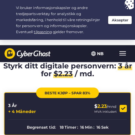
Your choice:
The Best Deal
for 3.3333333333333-years at $
2.23
/month
NB
Vis/sk
navig
Styrk ditt digitale personvern:
3 år
for
$
2.23
/ md.
BESTE KJØP – SPAR 83%
3 År
$
2.23
/mnd
+ 4 Måneder
MVA inkludert
Begrenset tid:
18
Timer
:
16
Min
:
16
Sek