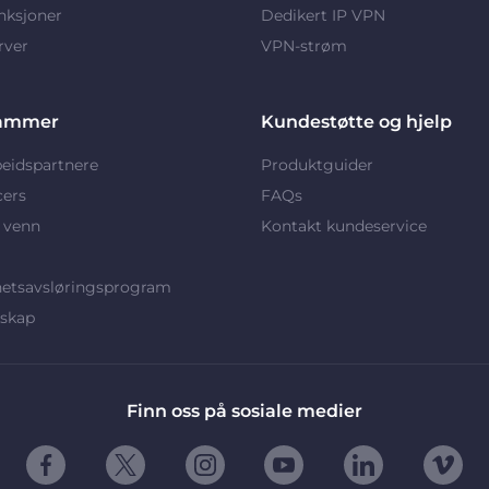
nksjoner
Dedikert IP VPN
rver
VPN-strøm
ammer
Kundestøtte og hjelp
eidspartnere
Produktguider
cers
FAQs
 venn
Kontakt kundeservice
hetsavsløringsprogram
rskap
Finn oss på sosiale medier