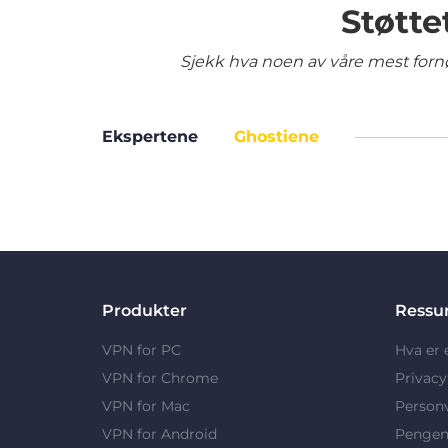
Støtte
Sjekk hva noen av våre mest fornø
Ekspertene
Ghostiene
Produkter
Ressu
VPN for PC
Hva er
VPN for Chrome
Privac
VPN for Mac
Person
VPN for Android
Pengene