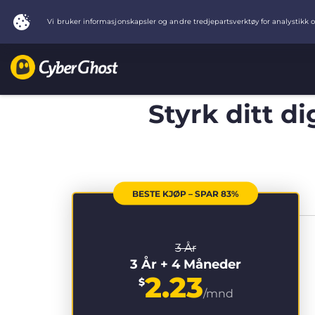
Styrk ditt d
BESTE KJØP – SPAR 83%
3 År
3 År + 4 Måneder
2.23
$
/mnd