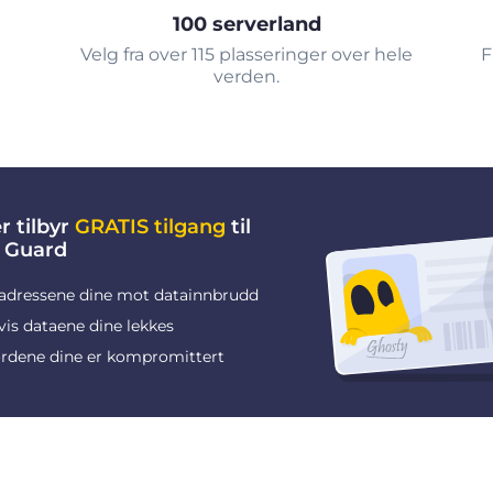
100 serverland
Velg fra over 115 plasseringer over hele
F
verden.
r tilbyr
GRATIS tilgang
til
 Guard
adressene dine mot datainnbrudd
vis dataene dine lekkes
rdene dine er kompromittert