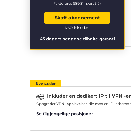
Faktureres
$89.31
hvert 3 år
Skaff abonnement
MVA inkludert
45 dagers pengene tilbake-garanti
Nye steder
Inkluder en dedikert IP til VPN -e
Oppgrader VPN -opplevelsen din med en IP -adresse so
Se tilgjengelige posisjoner