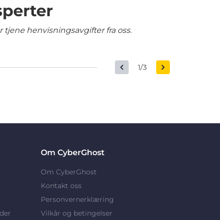
sperter
tjene henvisningsavgifter fra oss.
1/3
Om CyberGhost
Om CyberGhost
Kontakt oss
Personvernerklæring
der
Vilkår og betingelser