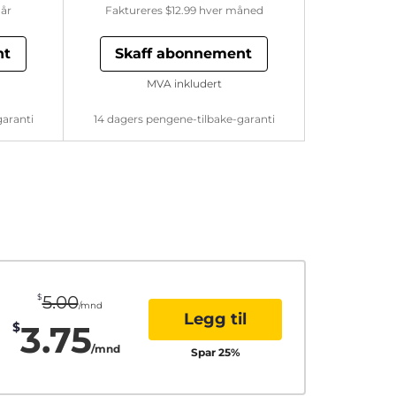
år
Faktureres
$12.99
hver måned
nt
Skaff abonnement
MVA inkludert
garanti
14 dagers pengene-tilbake-garanti
$
5.00
/mnd
Legg til
3.75
$
/mnd
Spar
25
%