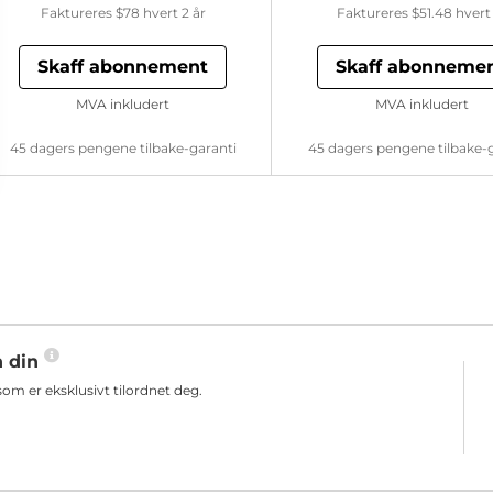
Faktureres
$78
hvert 2 år
Faktureres
$51.48
hvert 
Skaff abonnement
Skaff abonneme
MVA inkludert
MVA inkludert
45 dagers pengene tilbake-garanti
45 dagers pengene tilbake-
n din
m er eksklusivt tilordnet deg.