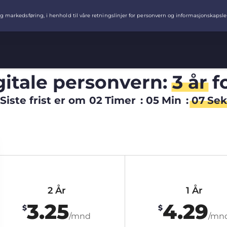
igitale personvern:
3 år
f
Siste frist er om
02
Timer
:
05
Min
:
06
Sek
2 År
1 År
3.25
4.29
$
$
/mnd
/mn