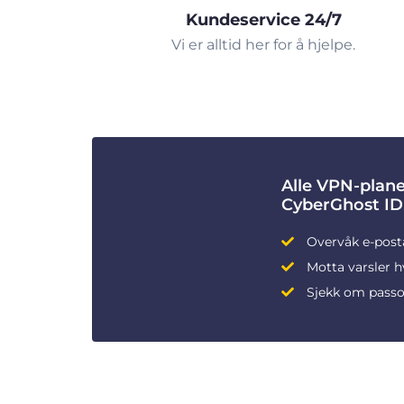
Kundeservice 24/7
Vi er alltid her for å hjelpe.
Alle VPN-plane
CyberGhost ID
Overvåk e-post
Motta varsler h
Sjekk om passo