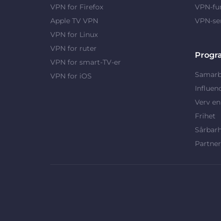
VPN for Firefox
VPN-fu
Apple TV VPN
VPN-se
VPN for Linux
VPN for ruter
Progr
VPN for smart-TV-er
Samarb
VPN for iOS
Influen
Verv en
Frihet
Sårbar
Partne