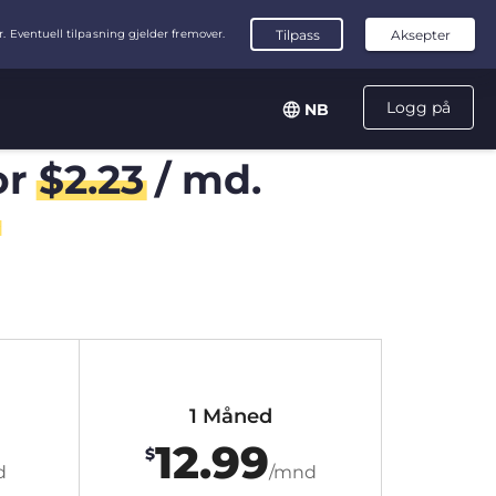
Logg på
NB
or
$
2.23
/ md.
1 Måned
12.99
$
d
/mnd