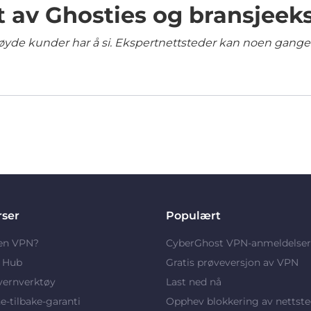
t av Ghosties og bransjeek
yde kunder har å si. Ekspertnettsteder kan noen ganger 
rser
Populært
 en VPN?
CyberGhost VPN-anmeldelser
y Hub
Gratis prøveversjon av VPN
vernverktøy
Last ned nå
-tilbake-garanti
Opphev blokkering av nettste