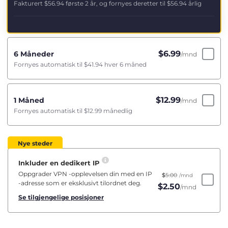
Fakturert
$56.94
første 2 år, og fornyes deretter til
$56.94
årlig
$
6.99
6 Måneder
/mnd
Fornyes automatisk til
$41.94
hver 6 måned
$
12.99
1 Måned
/mnd
Fornyes automatisk til
$12.99
månedlig
Nye steder
Inkluder en dedikert IP
Oppgrader VPN -opplevelsen din med en IP
$
5.00
/mnd
-adresse som er eksklusivt tilordnet deg.
$
2.50
/mnd
Se tilgjengelige posisjoner