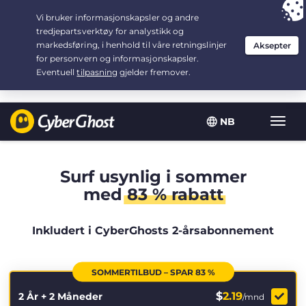
Your choice:
The Best Deal
for 2.1666666666667-years at $
2.19
/month
NB
Vis/sk
navig
Surf usynlig i sommer
med
83 % rabatt
Inkludert i CyberGhosts 2-årsabonnement
SOMMERTILBUD – SPAR 83 %
$
2.19
2 År + 2 Måneder
/mnd