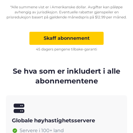
*Alle summene vist er i Amerikanske dollar. Avgifter kan påløpe
avhengig av jurisdiksjon. Eventuelle rabatter gjenspeiler en
prisreduksjon basert på gjeldende månedspris på
$
12.99
per måned.
Skaff abonnement
45 dagers pengene tilbake-garanti
Se hva som er inkludert i alle
abonnementene
Globale høyhastighetsservere
Servere i 100+ land