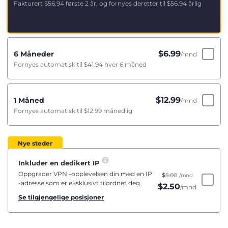
Fakturert
$56.94
første 2 år, og fornyes deretter til
$56.94
årlig
$
6.99
6 Måneder
/mnd
Fornyes automatisk til
$41.94
hver 6 måned
$
12.99
1 Måned
/mnd
Fornyes automatisk til
$12.99
månedlig
Nye steder
Inkluder en dedikert IP
Oppgrader VPN -opplevelsen din med en IP
$
5.00
/mnd
-adresse som er eksklusivt tilordnet deg.
$
2.50
/mnd
Se tilgjengelige posisjoner