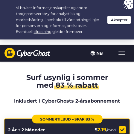
Your choice:
The Best Deal
for 2.1666666666667-years at $
2.19
/month
NB
Vis/sk
navig
Surf usynlig i sommer
med
83 % rabatt
Inkludert i CyberGhosts 2-årsabonnement
SOMMERTILBUD – SPAR 83 %
$
2.19
2 År + 2 Måneder
/mnd