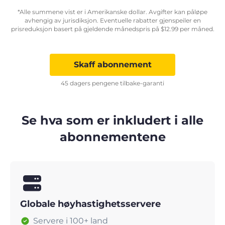
*Alle summene vist er i Amerikanske dollar. Avgifter kan påløpe
avhengig av jurisdiksjon. Eventuelle rabatter gjenspeiler en
prisreduksjon basert på gjeldende månedspris på
$
12.99
per måned.
Skaff abonnement
45 dagers pengene tilbake-garanti
Se hva som er inkludert i alle
abonnementene
Globale høyhastighetsservere
Servere i 100+ land