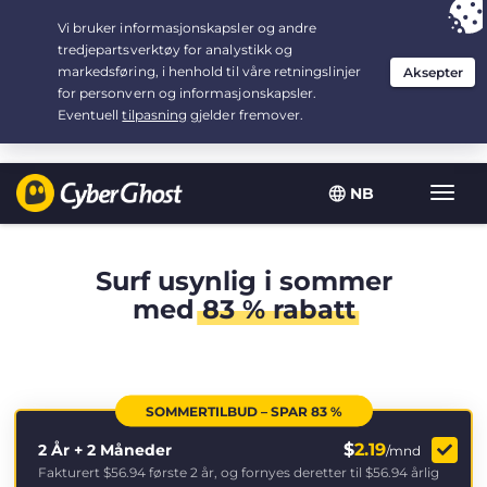
Your choice:
The Best Deal
for 2.1666666666667-years at $
2.19
/month
NB
Vis/sk
navig
Surf usynlig i sommer
med
83 % rabatt
SOMMERTILBUD – SPAR 83 %
$
2.19
2 År + 2 Måneder
/mnd
Fakturert
$56.94
første 2 år, og fornyes deretter til
$56.94
årlig