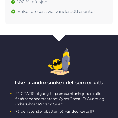
100 % refusjon
Enkel prosess via kundestøttesenter
Ikke la andre snoke i det som er ditt:
Få GRATIS tilgang til premiumfunksjoner i alle
flerårsabonnementene: CyberGhost ID Guard og
CyberGhost Privacy Guard.
Få den største rabatten på vår dedikerte IP