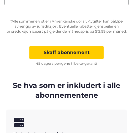
*Alle summene vist er i Amerikanske dollar. Avgifter kan påløpe
avhengig av jurisdiksjon. Eventuelle rabatter gjenspeiler en
prisreduksjon basert på gjeldende månedspris på
$
12.99
per måned.
Skaff abonnement
45 dagers pengene tilbake-garanti
Se hva som er inkludert i alle
abonnementene