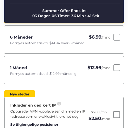
Summer Offer Ends In:
03
Dager
06
Timer
:
36
Min
:
40
Sek
$
6.99
6 Måneder
/mnd
Fornyes automatisk til
$41.94
hver 6 måned
$
12.99
1 Måned
/mnd
Fornyes automatisk til
$12.99
månedlig
Nye steder
Inkluder en dedikert IP
Oppgrader VPN -opplevelsen din med en IP
$
5.00
/mnd
-adresse som er eksklusivt tilordnet deg.
$
2.50
/mnd
Se tilgjengelige posisjoner