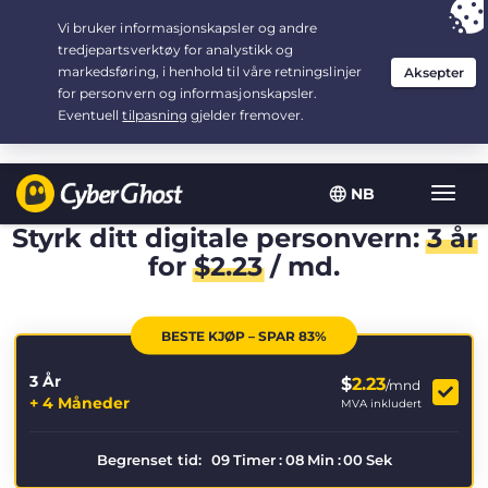
Your choice:
The Best Deal
for 3.3333333333333-years at $
2.23
/month
NB
Vis/sk
navig
Styrk ditt digitale personvern:
3 år
for
$
2.23
/ md.
BESTE KJØP – SPAR 83%
3 År
$
2.23
/mnd
+ 4 Måneder
MVA inkludert
Begrenset tid:
09
Timer
:
08
Min
:
00
Sek