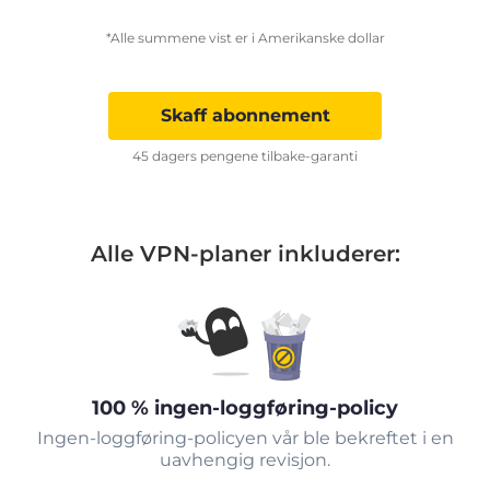
*Alle summene vist er i Amerikanske dollar
Skaff abonnement
45 dagers pengene tilbake-garanti
Alle VPN-planer inkluderer:
100 % ingen-loggføring-policy
Ingen-loggføring-policyen vår ble bekreftet i en
uavhengig revisjon.