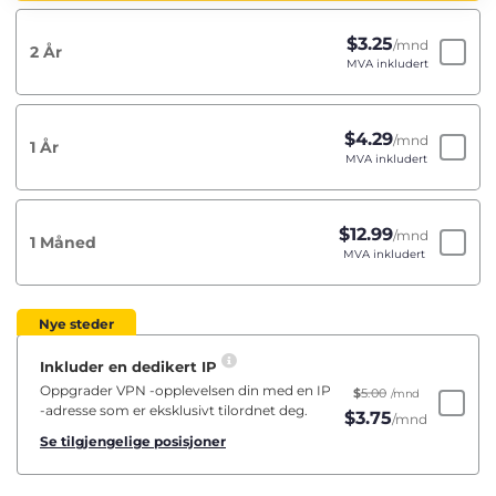
$
3.25
/mnd
2 År
MVA inkludert
$
4.29
/mnd
1 År
MVA inkludert
$
12.99
/mnd
1 Måned
MVA inkludert
Nye steder
Inkluder en dedikert IP
Oppgrader VPN -opplevelsen din med en IP
$
5.00
/mnd
-adresse som er eksklusivt tilordnet deg.
$
3.75
/mnd
Se tilgjengelige posisjoner