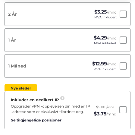
$
3.25
/mnd
2 År
MVA inkludert
$
4.29
/mnd
1 År
MVA inkludert
$
12.99
/mnd
1 Måned
MVA inkludert
Nye steder
Inkluder en dedikert IP
Oppgrader VPN -opplevelsen din med en IP
$
5.00
/mnd
-adresse som er eksklusivt tilordnet deg.
$
3.75
/mnd
Se tilgjengelige posisjoner