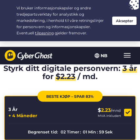
Your choice:
The Best Deal
for 3.3333333333333-years at $
2.23
/month
NB
Vis/sk
navig
Styrk ditt digitale personvern:
3 år
for
$
2.23
/ md.
BESTE KJØP – SPAR 83%
3 År
$
2.23
/mnd
+ 4 Måneder
MVA inkludert
Begrenset tid:
02
Timer
:
01
Min
:
59
Sek