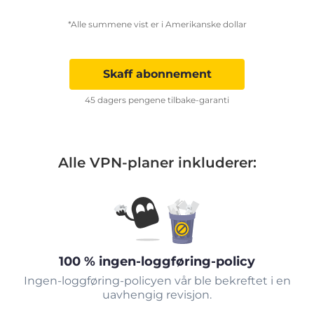
*Alle summene vist er i Amerikanske dollar
Skaff abonnement
45 dagers pengene tilbake-garanti
Alle VPN-planer inkluderer:
100 % ingen-loggføring-policy
Ingen-loggføring-policyen vår ble bekreftet i en
uavhengig revisjon.