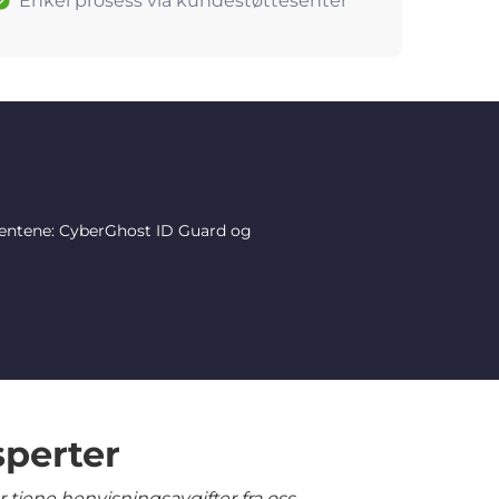
Enkel prosess via kundestøttesenter
mentene: CyberGhost ID Guard og
sperter
tjene henvisningsavgifter fra oss.