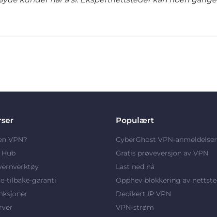
rser
Populært
 en VPN?
CyberGhost VPN-anmeldelser
y Hub
Gratis prøveversjon av VPN
vernverktøy
Last ned nå
-tilbake-garanti
Opphev blokkering av nettste
nksjoner
Dedikert IP VPN
rver
VPN-strøm