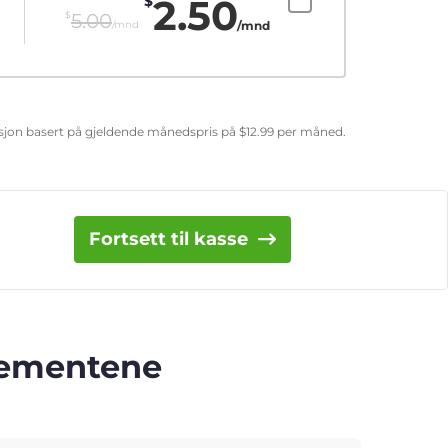
2.50
$
$
5.00
/mnd
/mnd
uksjon basert på gjeldende månedspris på
$
12.99
per måned.
Fortsett til kasse
nnementene