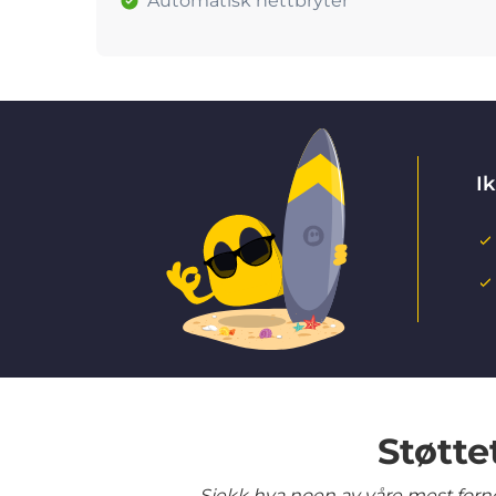
Automatisk nettbryter
Ik
Støtte
Sjekk hva noen av våre mest fornø