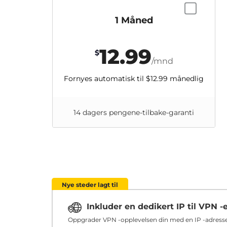
1 Måned
12.99
$
/mnd
Fornyes automatisk til
$12.99
månedlig
14 dagers pengene-tilbake-garanti
Nye steder lagt til
Inkluder en dedikert IP til VPN -
Oppgrader VPN -opplevelsen din med en IP -adresse 