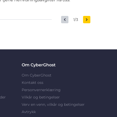
1/3
Om CyberGhost
Om CyberGhost
Kontakt oss
Personvernerklæring
der
Vilkår og betingelser
Verv en venn, vilkår og betingelser
Avtrykk