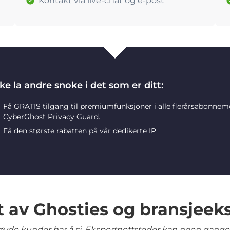
Kontakt via live-chat og e-post
ke la andre snoke i det som er ditt:
Få GRATIS tilgang til premiumfunksjoner i alle flerårsabonne
CyberGhost Privacy Guard.
Få den største rabatten på vår dedikerte IP
t av Ghosties og bransjeek
yde kunder har å si. Ekspertnettsteder kan noen ganger 