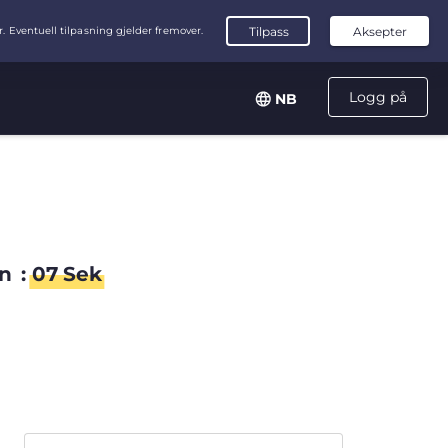
Logg på
NB
n
:
06
Sek