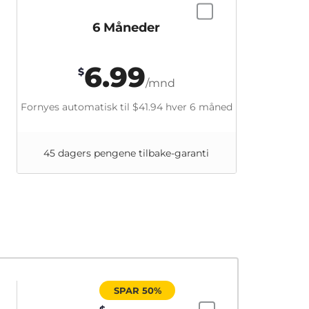
6 Måneder
6.99
$
/mnd
Fornyes automatisk til
$41.94
hver 6 måned
45 dagers pengene tilbake-garanti
SPAR 50%