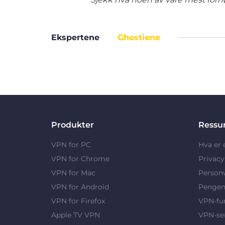
Ekspertene
Ghostiene
Produkter
Ressu
VPN for PC
Hva er
VPN for Chrome
Privac
VPN for Mac
Person
VPN for Android
Pengene
VPN for Firefox
VPN-fu
Apple TV VPN
VPN-se