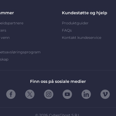
ammer
Kundestøtte og hjelp
eidspartnere
Produktguider
cers
FAQs
 venn
Kontakt kundeservice
hetsavsløringsprogram
rskap
Finn oss på sosiale medier
©
2026
CyberGhost S.R.L.