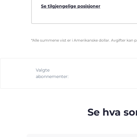
Se tilgjengelige posisjoner
*Alle summene vist er i Amerikanske dollar. Avgifter kan 
Valgte
abonnementer:
Se hva so