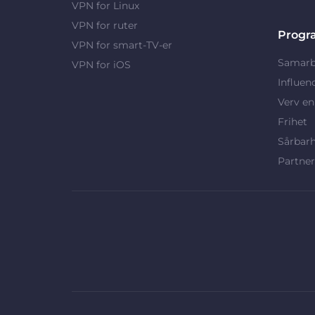
VPN for Linux
VPN for ruter
Progr
VPN for smart-TV-er
Samarb
VPN for iOS
Influen
Verv en
Frihet
Sårbar
Partne