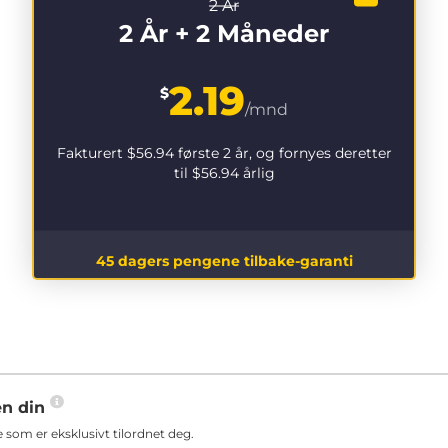
2 År
2 År + 2 Måneder
2.19
$
/mnd
Fakturert
$56.94
første 2 år, og fornyes deretter
til
$56.94
årlig
45 dagers pengene tilbake-garanti
en din
som er eksklusivt tilordnet deg.