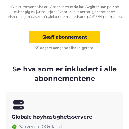
*Alle summene vist er i Amerikanske dollar. Avgifter kan påløpe
avhengig av jurisdiksjon. Eventuelle rabatter gjenspeiler en
prisreduksjon basert på gjeldende månedspris på
$
12.99
per måned.
Skaff abonnement
45 dagers pengene tilbake-garanti
Se hva som er inkludert i alle
abonnementene
Globale høyhastighetsservere
Servere i 100+ land