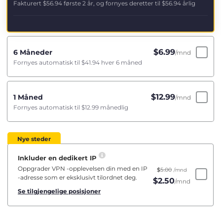
Fakturert
$56.94
første 2 år, og fornyes deretter til
$56.94
årlig
$
6.99
6 Måneder
/mnd
Fornyes automatisk til
$41.94
hver 6 måned
$
12.99
1 Måned
/mnd
Fornyes automatisk til
$12.99
månedlig
Nye steder
Inkluder en dedikert IP
Oppgrader VPN -opplevelsen din med en IP
$
5.00
/mnd
-adresse som er eksklusivt tilordnet deg.
$
2.50
/mnd
Se tilgjengelige posisjoner