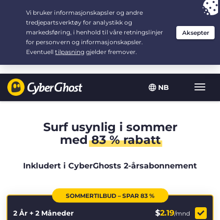
Your choice:
The Best Deal
for 2.1666666666667-years at $
2.19
/month
NB
Vis/sk
navig
Surf usynlig i sommer
med
83 % rabatt
Inkludert i CyberGhosts 2-årsabonnement
SOMMERTILBUD – SPAR 83 %
$
2.19
2 År + 2 Måneder
/mnd