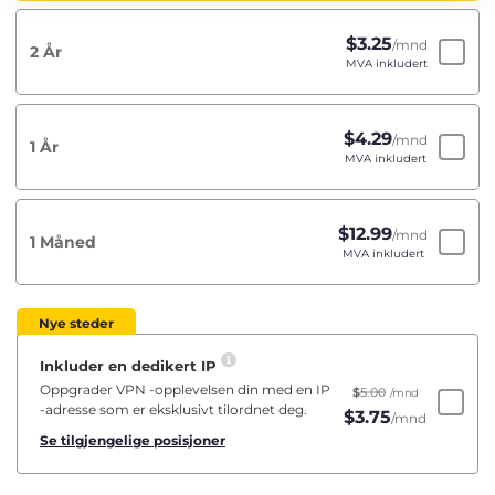
$
3.25
/mnd
2 År
MVA inkludert
$
4.29
/mnd
1 År
MVA inkludert
$
12.99
/mnd
1 Måned
MVA inkludert
Nye steder
Inkluder en dedikert IP
Oppgrader VPN -opplevelsen din med en IP
$
5.00
/mnd
-adresse som er eksklusivt tilordnet deg.
$
3.75
/mnd
Se tilgjengelige posisjoner