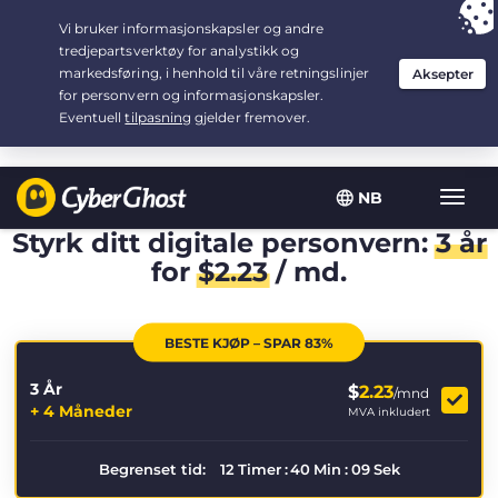
Your choice:
The Best Deal
for 3.3333333333333-years at $
2.23
/month
NB
Vis/sk
navig
Styrk ditt digitale personvern:
3 år
for
$
2.23
/ md.
BESTE KJØP – SPAR 83%
3 År
$
2.23
/mnd
+ 4 Måneder
MVA inkludert
Begrenset tid:
12
Timer
:
40
Min
:
08
Sek