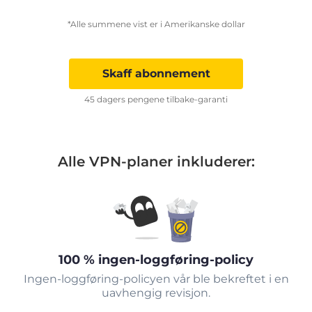
*Alle summene vist er i Amerikanske dollar
Skaff abonnement
45 dagers pengene tilbake-garanti
Alle VPN-planer inkluderer:
100 % ingen-loggføring-policy
Ingen-loggføring-policyen vår ble bekreftet i en
uavhengig revisjon.