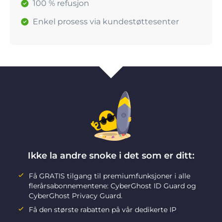
100 % refusjon
Enkel prosess via kundestøttesenter
Ikke la andre snoke i det som er ditt:
Få GRATIS tilgang til premiumfunksjoner i alle
flerårsabonnementene: CyberGhost ID Guard og
CyberGhost Privacy Guard.
Få den største rabatten på vår dedikerte IP