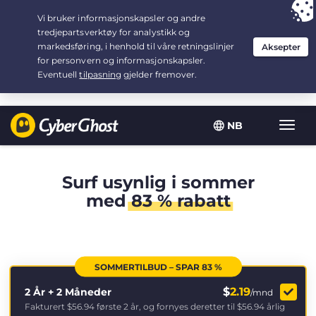
Your choice:
The Best Deal
for 2.1666666666667-years at $
2.19
/month
NB
Vis/sk
navig
Surf usynlig i sommer
med
83 % rabatt
SOMMERTILBUD – SPAR 83 %
$
2.19
2 År + 2 Måneder
/mnd
Fakturert
$56.94
første 2 år, og fornyes deretter til
$56.94
årlig