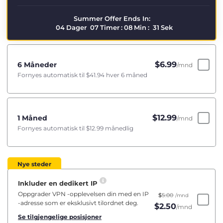
Summer Offer Ends In:
04
Dager
07
Timer
:
08
Min
:
30
Sek
$
6.99
6 Måneder
/mnd
Fornyes automatisk til
$41.94
hver 6 måned
$
12.99
1 Måned
/mnd
Fornyes automatisk til
$12.99
månedlig
Nye steder
Inkluder en dedikert IP
Oppgrader VPN -opplevelsen din med en IP
$
5.00
/mnd
-adresse som er eksklusivt tilordnet deg.
$
2.50
/mnd
Se tilgjengelige posisjoner