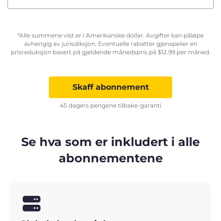
*Alle summene vist er i Amerikanske dollar. Avgifter kan påløpe
avhengig av jurisdiksjon. Eventuelle rabatter gjenspeiler en
prisreduksjon basert på gjeldende månedspris på
$
12.99
per måned.
Skaff abonnement
45 dagers pengene tilbake-garanti
Se hva som er inkludert i alle
abonnementene