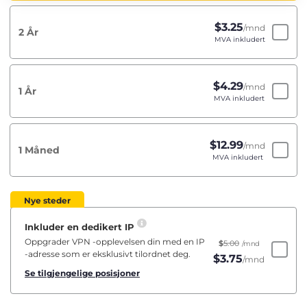
$
3.25
/mnd
2 År
MVA inkludert
$
4.29
/mnd
1 År
MVA inkludert
$
12.99
/mnd
1 Måned
MVA inkludert
Nye steder
Inkluder en dedikert IP
Oppgrader VPN -opplevelsen din med en IP
$
5.00
/mnd
-adresse som er eksklusivt tilordnet deg.
$
3.75
/mnd
Se tilgjengelige posisjoner