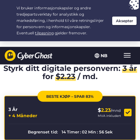
Your choice:
The Best Deal
for 3.3333333333333-years at $
2.23
/month
NB
Vis/sk
navig
Styrk ditt digitale personvern:
3 år
for
$
2.23
/ md.
BESTE KJØP – SPAR 83%
3 År
$
2.23
/mnd
+ 4 Måneder
MVA inkludert
Begrenset tid:
14
Timer
:
02
Min
:
56
Sek