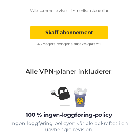
*Alle summene vist er i Amerikanske dollar
Skaff abonnement
45 dagers pengene tilbake-garanti
Alle VPN-planer inkluderer:
100 % ingen-loggføring-policy
Ingen-loggføring-policyen vår ble bekreftet i en
uavhengig revisjon.