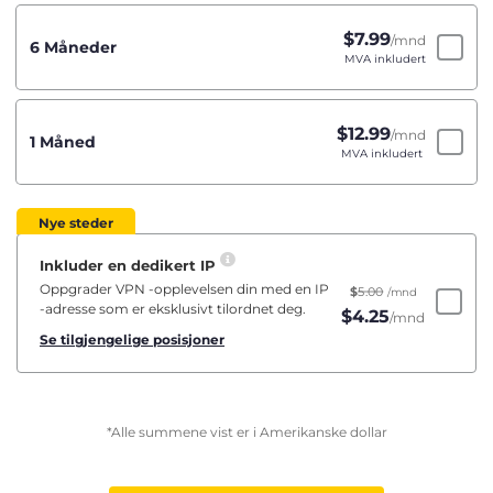
$
7.99
/mnd
6 Måneder
MVA inkludert
$
12.99
/mnd
1 Måned
MVA inkludert
Nye steder
Inkluder en dedikert IP
Oppgrader VPN -opplevelsen din med en IP
$
5.00
/mnd
-adresse som er eksklusivt tilordnet deg.
$
4.25
/mnd
Se tilgjengelige posisjoner
*Alle summene vist er i Amerikanske dollar