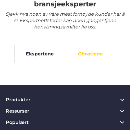
bransjeeksperter
Sjekk hva noen av våre mest fornøyde kunder har å
si. Ekspertnettsteder kan noen ganger tjene
henvisningsavgifter fra oss.
Ekspertene
Ghostiene
Produkter
Ressurser
VPN for PC
VPN for Chrome
Populært
Hva er en VPN?