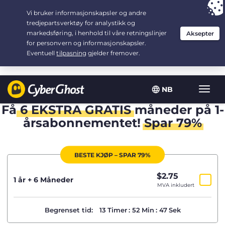
Your choice:
The Best Deal
for 1.5-years at $
2.75
/month
NB
Vis/sk
navig
Få
6 EKSTRA GRATIS
måneder på 1-
årsabonnementet!
Spar 79%
BESTE KJØP – SPAR 79%
$
2.75
/mnd
1 år + 6 Måneder
MVA inkludert
Begrenset tid:
13
Timer
:
52
Min
:
46
Sek