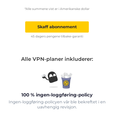
*Alle summene vist er i Amerikanske dollar
Skaff abonnement
45 dagers pengene tilbake-garanti
Alle VPN-planer inkluderer:
100 % ingen-loggføring-policy
Ingen-loggføring-policyen vår ble bekreftet i en
uavhengig revisjon.