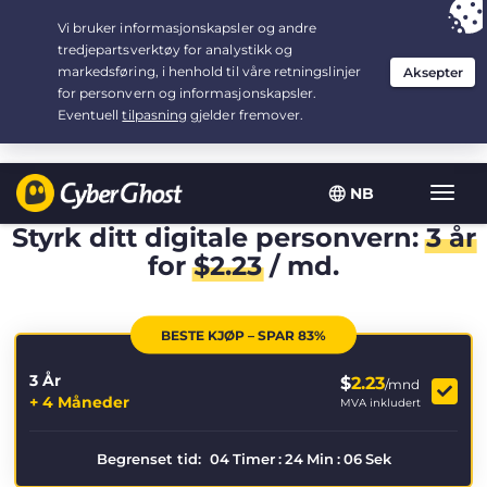
Your choice:
The Best Deal
for 3.3333333333333-years at $
2.23
/month
NB
Vis/sk
navig
Styrk ditt digitale personvern:
3 år
for
$
2.23
/ md.
BESTE KJØP – SPAR 83%
3 År
$
2.23
/mnd
+ 4 Måneder
MVA inkludert
Begrenset tid:
04
Timer
:
24
Min
:
05
Sek