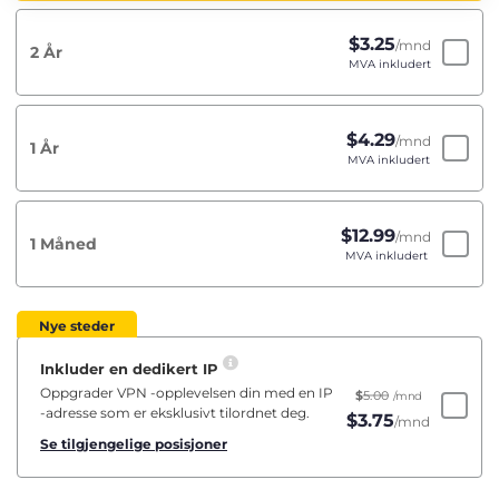
$
3.25
/mnd
2 År
MVA inkludert
$
4.29
/mnd
1 År
MVA inkludert
$
12.99
/mnd
1 Måned
MVA inkludert
Nye steder
Inkluder en dedikert IP
Oppgrader VPN -opplevelsen din med en IP
$
5.00
/mnd
-adresse som er eksklusivt tilordnet deg.
$
3.75
/mnd
Se tilgjengelige posisjoner