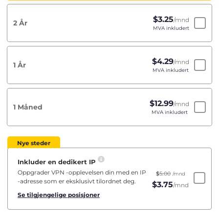
$
3.25
/mnd
2 År
MVA inkludert
$
4.29
/mnd
1 År
MVA inkludert
$
12.99
/mnd
1 Måned
MVA inkludert
Nye steder
Inkluder en dedikert IP
Oppgrader VPN -opplevelsen din med en IP
$
5.00
/mnd
-adresse som er eksklusivt tilordnet deg.
$
3.75
/mnd
Se tilgjengelige posisjoner