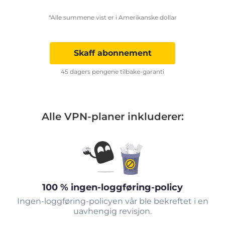
*Alle summene vist er i Amerikanske dollar
Skaff abonnement
45 dagers pengene tilbake-garanti
Alle VPN-planer inkluderer:
100 % ingen-loggføring-policy
Ingen-loggføring-policyen vår ble bekreftet i en
uavhengig revisjon.