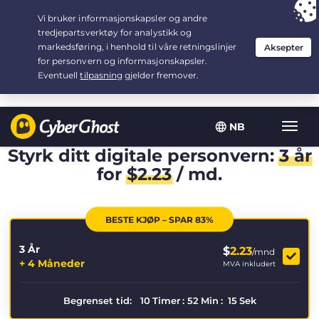
Your choice:
The Best Deal
for 3.3333333333333-years at $
2.23
/month
NB
Vis/sk
navig
Styrk ditt digitale personvern:
3 år
for
$
2.23
/ md.
BESTE KJØP – SPAR 83%
3 År
$
2.23
/mnd
+ 4 Måneder
MVA inkludert
Begrenset tid:
10
Timer
:
52
Min
:
15
Sek