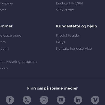
nksjoner
Dedikert IP VPN
rver
VPN-strøm
ammer
Kundestøtte og hjelp
eidspartnere
Produktguider
cers
FAQs
 venn
Kontakt kundeservice
hetsavsløringsprogram
rskap
Finn oss på sosiale medier