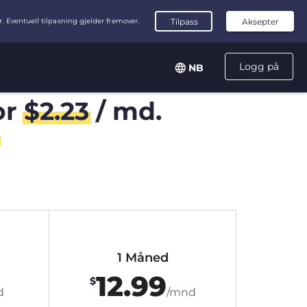
Logg på
NB
or
$
2.23
/ md.
1 Måned
12.99
$
d
/mnd