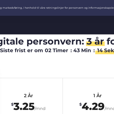
igitale personvern:
3 år
f
Siste frist er om
02
Timer
:
43
Min
:
13
Sek
2 År
1 År
3.25
4.29
$
$
/mnd
/mn