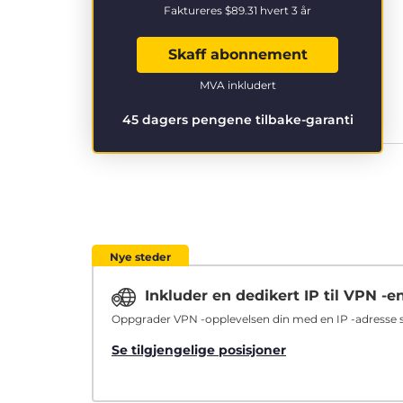
Faktureres
$89.31
hvert 3 år
Skaff abonnement
MVA inkludert
45 dagers pengene tilbake-garanti
Nye steder
Inkluder en dedikert IP til VPN -e
Oppgrader VPN -opplevelsen din med en IP -adresse so
Se tilgjengelige posisjoner