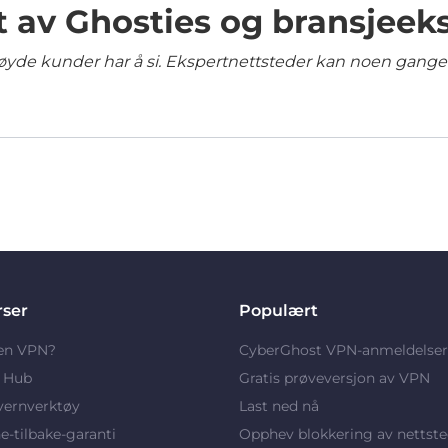
t av Ghosties og bransjeek
yde kunder har å si. Ekspertnettsteder kan noen ganger 
rser
Populært
 en VPN?
CyberGhost VPN-anmeldelser
y Hub
Gratis prøveversjon av VPN
vernverktøy
Last ned nå
-tilbake-garanti
Opphev blokkering av nettste