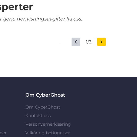
sperter
tjene henvisningsavgifter fra oss.
1/3
Om CyberGhost
Om CyberGhost
Kontakt oss
Personvernerklæring
der
Vilkår og betingelser