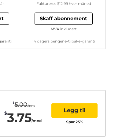
år
Faktureres
$12.99
hver måned
nt
Skaff abonnement
MVA inkludert
garanti
14 dagers pengene-tilbake-garanti
$
5.00
/mnd
Legg til
3.75
$
/mnd
Spar
25
%