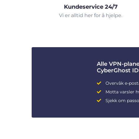
Kundeservice 24/7
Vi er alltid her for å hjelpe.
Alle VPN-plane
CyberGhost ID
Overvåk e-post
Motta varsler h
Sjekk om passo