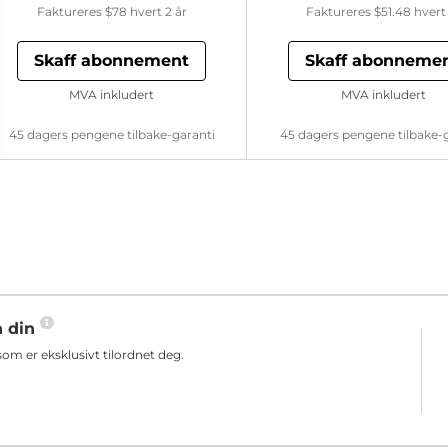
Faktureres
$78
hvert 2 år
Faktureres
$51.48
hvert 
Skaff abonnement
Skaff abonneme
MVA inkludert
MVA inkludert
45 dagers pengene tilbake-garanti
45 dagers pengene tilbake-
n din
m er eksklusivt tilordnet deg.