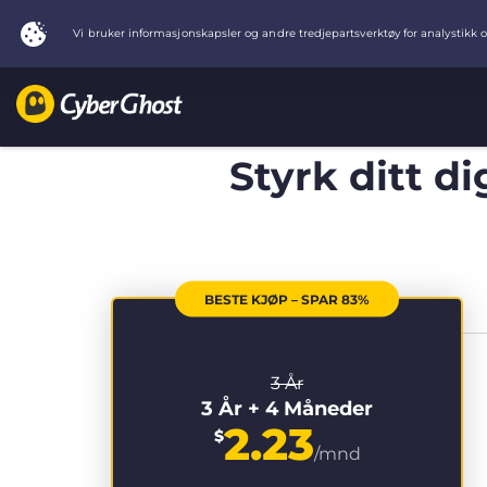
Styrk ditt d
BESTE KJØP – SPAR 83%
3 År
3 År + 4 Måneder
2.23
$
/mnd