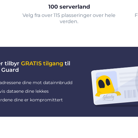
100 serverland
Velg fra over 115 plasseringer over hele
F
verden.
r tilbyr
GRATIS tilgang
til
 Guard
adressene dine mot datainnbrudd
vis dataene dine lekkes
rdene dine er kompromittert