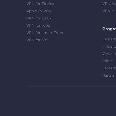
VPN for Firefox
VPN-fu
Apple TV VPN
VPN-se
VPN for Linux
VPN for ruter
Progr
VPN for smart-TV-er
Samarb
VPN for iOS
Influen
Verv en
Frihet
Sårbar
Partne