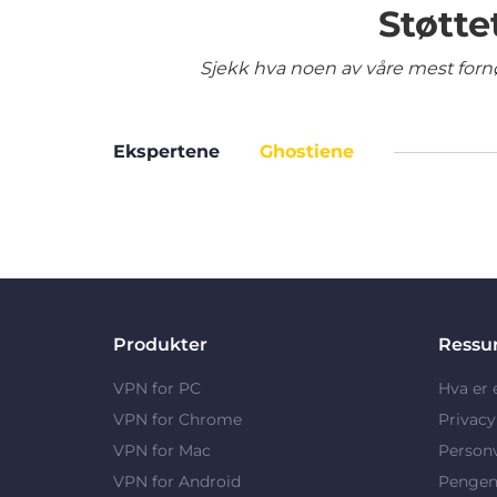
Støtte
Sjekk hva noen av våre mest fornø
Ekspertene
Ghostiene
Produkter
Ressu
VPN for PC
Hva er
VPN for Chrome
Privac
VPN for Mac
Person
VPN for Android
Pengene