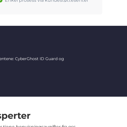
Enkel prosess via kundestøttesenter
mentene: CyberGhost ID Guard og
sperter
tjene henvisningsavgifter fra oss.