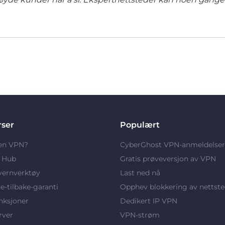
rser
Populært
 en VPN?
CyberGhost VPN-anmeldelser
y Hub
Gratis prøveversjon av VPN
vernverktøy
Last ned nå
-tilbake-garanti
Opphev blokkering av nettste
nksjoner
Dedikert IP VPN
rver
VPN-strøm