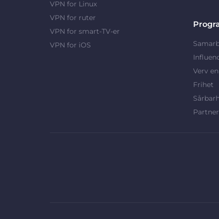
VPN for Linux
VPN for ruter
Progr
VPN for smart-TV-er
Samarb
VPN for iOS
Influen
Verv en
Frihet
Sårbar
Partne