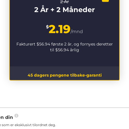
2 År
2 År + 2 Måneder
2.19
$
/mnd
Fakturert
$56.94
første 2 år, og fornyes deretter
til
$56.94
årlig
45 dagers pengene tilbake-garanti
en din
som er eksklusivt tilordnet deg.