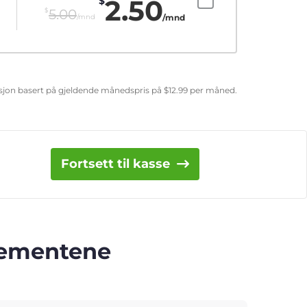
2.50
$
$
5.00
/mnd
/mnd
uksjon basert på gjeldende månedspris på
$
12.99
per måned.
Fortsett til kasse
nnementene