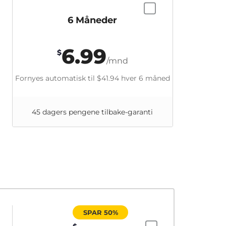
6 Måneder
6.99
$
/mnd
Fornyes automatisk til
$41.94
hver 6 måned
45 dagers pengene tilbake-garanti
SPAR 50%