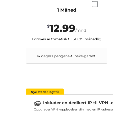
1 Måned
12.99
$
/mnd
Fornyes automatisk til
$12.99
månedlig
14 dagers pengene-tilbake-garanti
Nye steder lagt til
Inkluder en dedikert IP til VPN -
Oppgrader VPN -opplevelsen din med en IP -adresse 