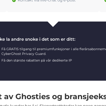
Kontakt via live-chat og e-post
ke la andre snoke i det som er ditt:
Få GRATIS tilgang til premiumfunksjoner i alle flerårsabonne
CyberGhost Privacy Guard.
Få den største rabatten på vår dedikerte IP
t av Ghosties og bransjeek
yde kunder har å si. Ekspertnettsteder kan noen ganger 