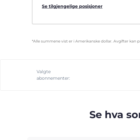
Se tilgjengelige posisjoner
*Alle summene vist er i Amerikanske dollar. Avgifter kan 
Valgte
abonnementer:
Se hva so