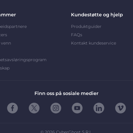
ammer
Kundestøtte og hjelp
eidspartnere
Produktguider
cers
FAQs
 venn
Kontakt kundeservice
hetsavsløringsprogram
rskap
Finn oss på sosiale medier
©
2026
CyberGhost S.R.L.