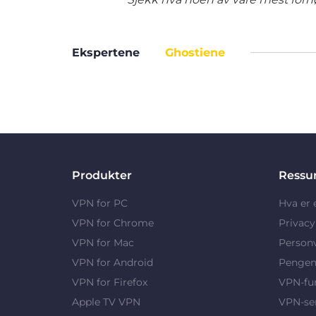
Ekspertene
Ghostiene
Produkter
Ressu
VPN for PC
Hva er
VPN for Chrome
Privac
VPN for Mac
Person
VPN for Android
Pengene
VPN for Firefox
VPN-fu
Apple TV VPN
VPN-se