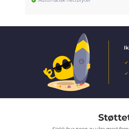
Automatisk nettbryter
Ik
Støtte
Sjekk hva noen av våre mest fornø