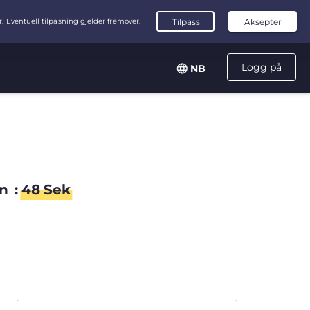
Logg på
NB
n
:
47
Sek