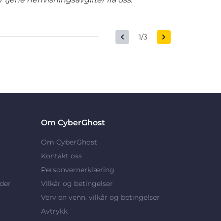
1/3
Om CyberGhost
Om CyberGhost
Kontakt oss
Personvernerklæring
der
Vilkår og betingelser
Verv en venn, vilkår og betingelser
Avtrykk