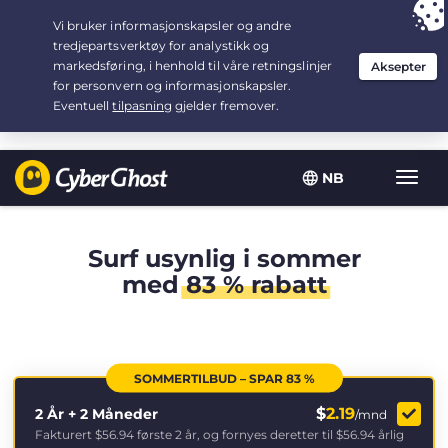
Your choice:
The Best Deal
for 2.1666666666667-years at $
2.19
/month
NB
Vis/sk
navig
Surf usynlig i sommer
med
83 % rabatt
SOMMERTILBUD – SPAR 83 %
$
2.19
2 År + 2 Måneder
/mnd
Fakturert
$56.94
første 2 år, og fornyes deretter til
$56.94
årlig