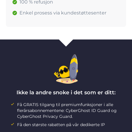
100 % refusjon
Enkel prosess via kundestøttesenter
Ikke la andre snoke i det som er ditt:
Få GRATIS tilgang til premiumfunksjoner i alle
flerårsabonnementene: CyberGhost ID Guard og
CyberGhost Privacy Guard.
Få den største rabatten på vår dedikerte IP