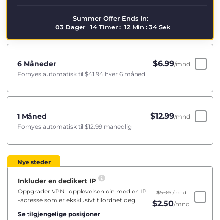
Summer Offer Ends In:
03
Dager
14
Timer
:
12
Min
:
33
Sek
$
6.99
6 Måneder
/mnd
Fornyes automatisk til
$41.94
hver 6 måned
$
12.99
1 Måned
/mnd
Fornyes automatisk til
$12.99
månedlig
Nye steder
Inkluder en dedikert IP
Oppgrader VPN -opplevelsen din med en IP
$
5.00
/mnd
-adresse som er eksklusivt tilordnet deg.
$
2.50
/mnd
Se tilgjengelige posisjoner