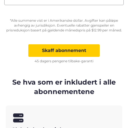
*Alle summene vist er i Amerikanske dollar. Avgifter kan påløpe
avhengig av jurisdiksjon. Eventuelle rabatter gjenspeiler en
prisreduksjon basert på gjeldende månedspris på
$
12.99
per måned.
Skaff abonnement
45 dagers pengene tilbake-garanti
Se hva som er inkludert i alle
abonnementene