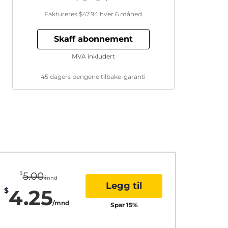
Faktureres
$47.94
hver 6 måned
Skaff abonnement
MVA inkludert
45 dagers pengene tilbake-garanti
$
5.00
/mnd
Legg til
4.25
$
/mnd
Spar
15
%