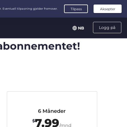
Logg på
NB
sabonnementet!
6 Måneder
7.99
$
/mnd