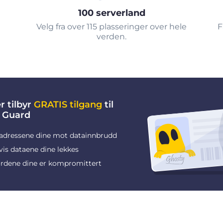
100 serverland
Velg fra over 115 plasseringer over hele
F
verden.
r tilbyr
GRATIS tilgang
til
 Guard
adressene dine mot datainnbrudd
vis dataene dine lekkes
rdene dine er kompromittert