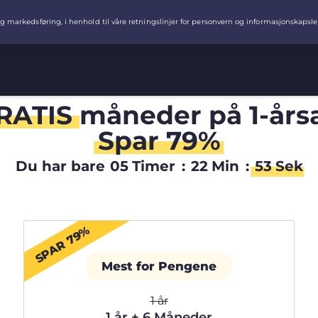
RATIS
måneder på 1-år
Spar 79%
Du har bare
05
Timer
:
22
Min
:
52
Sek
SPAR 79%
Mest for Pengene
1 år
1 år + 6 Måneder