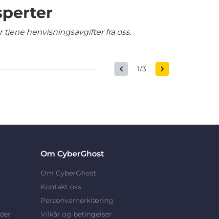
sperter
tjene henvisningsavgifter fra oss.
1/3
Om CyberGhost
Om CyberGhost
Kontakt oss
Personvernerklæring
der
Vilkår og betingelser