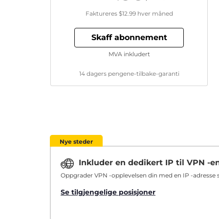
Faktureres
$12.99
hver måned
Skaff abonnement
MVA inkludert
14 dagers pengene-tilbake-garanti
Nye steder
Inkluder en dedikert IP til VPN -e
Oppgrader VPN -opplevelsen din med en IP -adresse so
Se tilgjengelige posisjoner