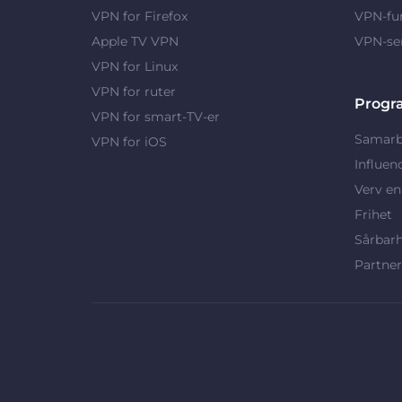
VPN for Firefox
VPN-fu
Apple TV VPN
VPN-se
VPN for Linux
VPN for ruter
Progr
VPN for smart-TV-er
Samarb
VPN for iOS
Influen
Verv en
Frihet
Sårbar
Partne