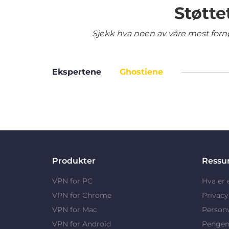
Støtte
Sjekk hva noen av våre mest fornø
Ekspertene
Ghostiene
Produkter
Ressu
VPN for PC
Hva er
VPN for Chrome
Privac
VPN for Mac
Person
VPN for Android
Pengene