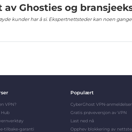
t av Ghosties og bransjeek
yde kunder har å si. Ekspertnettsteder kan noen ganger 
rser
Populært
 en VPN?
CyberGhost VPN-anmeldelser
y Hub
Gratis prøveversjon av VPN
vernverktøy
Last ned nå
-tilbake-garanti
Opphev blokkering av nettste