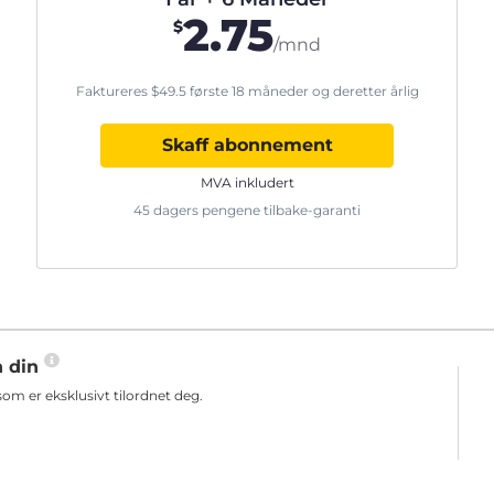
2.75
$
/mnd
Faktureres
$
49.5
første 18 måneder og deretter årlig
Skaff abonnement
MVA inkludert
45 dagers pengene tilbake-garanti
n din
m er eksklusivt tilordnet deg.