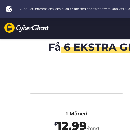
Få
6 EKSTRA G
1 Måned
12.99
$
/mnd