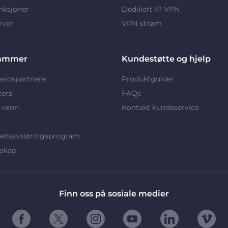
nksjoner
Dedikert IP VPN
rver
VPN-strøm
ammer
Kundestøtte og hjelp
eidspartnere
Produktguider
cers
FAQs
 venn
Kontakt kundeservice
hetsavsløringsprogram
rskap
Finn oss på sosiale medier