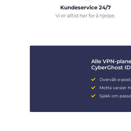
Kundeservice 24/7
Vi er alltid her for å hjelpe.
Alle VPN-plane
CyberGhost ID
Overvåk e-post
Motta varsler h
Sjekk om passo