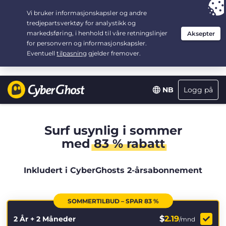
Your choice:
The Best Deal
for 2.1666666666667-years at $
2.19
/month
Logg på
NB
Surf usynlig i sommer
med
83 % rabatt
Inkludert i CyberGhosts 2-årsabonnement
SOMMERTILBUD – SPAR 83 %
$
2.19
2 År + 2 Måneder
/mnd