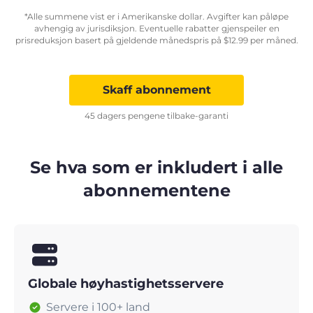
*Alle summene vist er i Amerikanske dollar. Avgifter kan påløpe
avhengig av jurisdiksjon. Eventuelle rabatter gjenspeiler en
prisreduksjon basert på gjeldende månedspris på
$
12.99
per måned.
Skaff abonnement
45 dagers pengene tilbake-garanti
Se hva som er inkludert i alle
abonnementene
Globale høyhastighetsservere
Servere i 100+ land