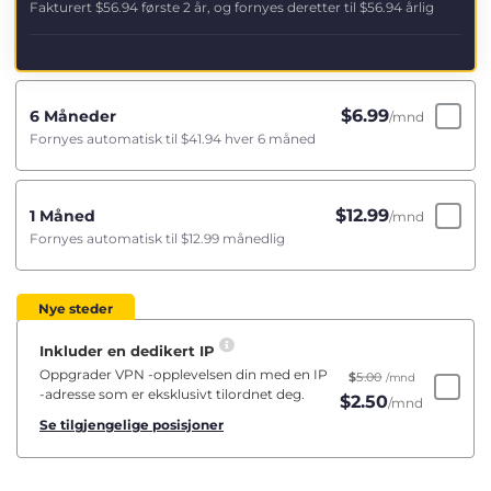
Fakturert
$56.94
første 2 år, og fornyes deretter til
$56.94
årlig
$
6.99
6 Måneder
/mnd
Fornyes automatisk til
$41.94
hver 6 måned
$
12.99
1 Måned
/mnd
Fornyes automatisk til
$12.99
månedlig
Nye steder
Inkluder en dedikert IP
Oppgrader VPN -opplevelsen din med en IP
$
5.00
/mnd
-adresse som er eksklusivt tilordnet deg.
$
2.50
/mnd
Se tilgjengelige posisjoner