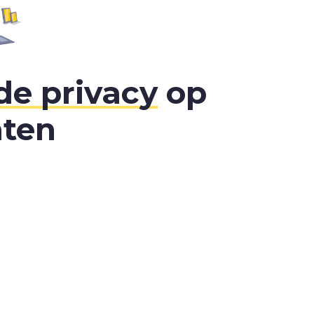
de privacy
op
aten