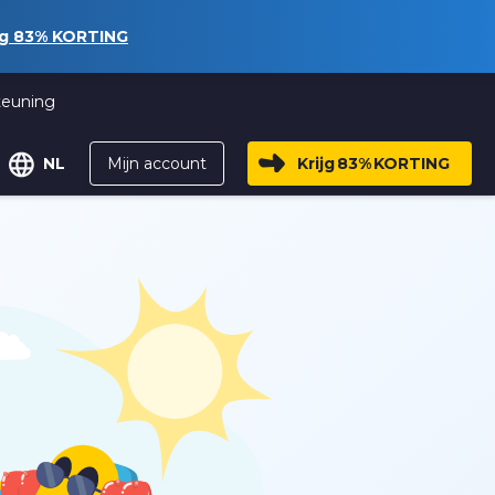
ng
83%
KORTING
teuning
Mijn account
Krijg
83%
KORTING
NL