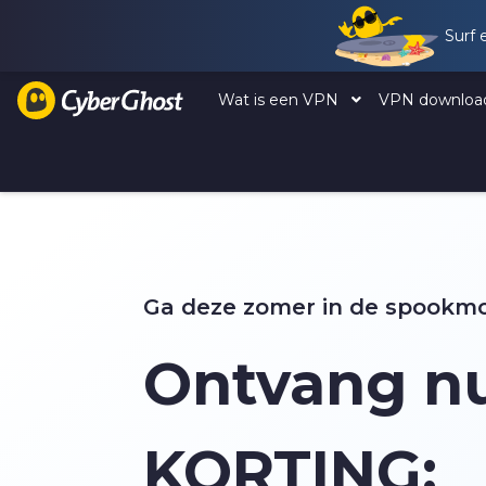
Surf 
Wat is een VPN
VPN downlo
Ga deze zomer in de spookm
Ontvang n
KORTING: