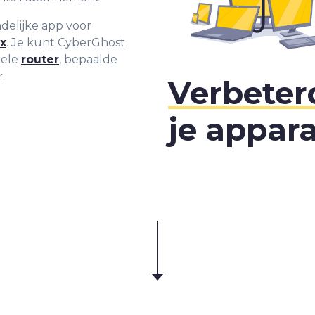
elijke app voor
x
. Je kunt CyberGhost
bele
router
, bepaalde
.
Verbeter
je appar