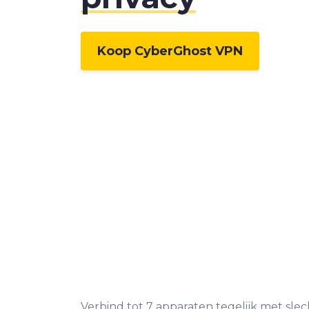
Koop CyberGhost VPN
Verbind tot 7 apparaten tegelijk met sle