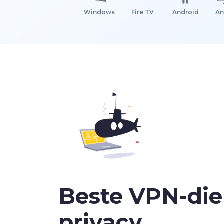
Windows
Fire TV
Android
An
Beste VPN-die
privacy