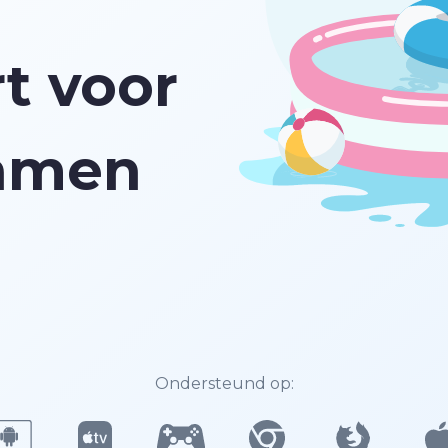
t voor
eamen
Ondersteund op: