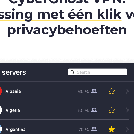
ssing met één klik
v
privacybehoeften