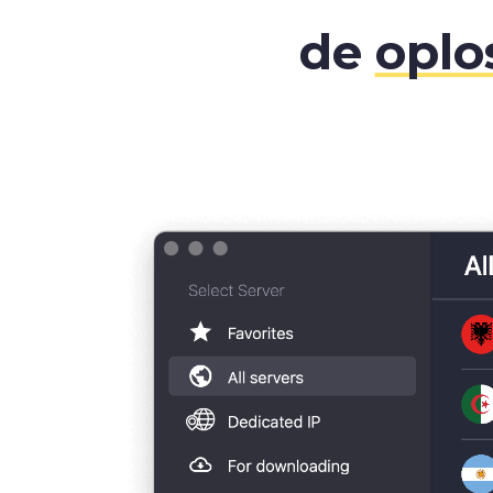
de
oplo