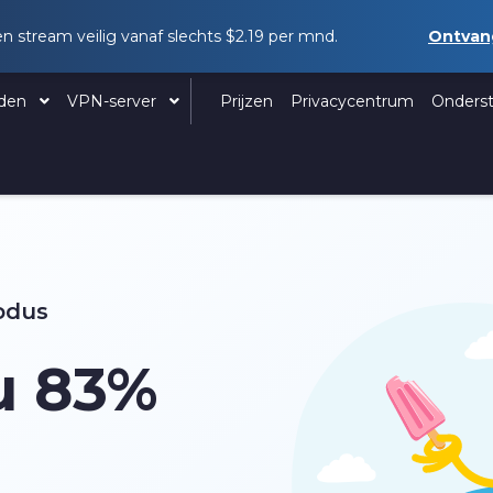
en stream veilig vanaf slechts
$2.19
per mnd.
Ontva
aden
VPN-server
Prijzen
Privacycentrum
Onders
odus
u
83%