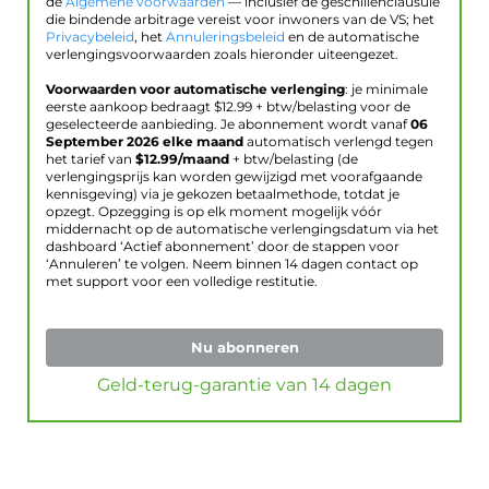
de
Algemene voorwaarden
— inclusief de geschillenclausule
die bindende arbitrage vereist voor inwoners van de VS; het
Privacybeleid
, het
Annuleringsbeleid
en de automatische
verlengingsvoorwaarden zoals hieronder uiteengezet.
Voorwaarden voor automatische verlenging
: je minimale
eerste aankoop bedraagt $
12.99
+ btw/belasting voor de
geselecteerde aanbieding. Je abonnement wordt vanaf
06
September 2026
elke maand
automatisch verlengd tegen
het tarief van
$
12.99
/maand
+ btw/belasting (de
verlengingsprijs kan worden gewijzigd met voorafgaande
kennisgeving) via je gekozen betaalmethode, totdat je
opzegt. Opzegging is op elk moment mogelijk vóór
middernacht op de automatische verlengingsdatum via het
dashboard ‘Actief abonnement’ door de stappen voor
‘Annuleren’ te volgen. Neem binnen 14 dagen contact op
met support voor een volledige restitutie.
Nu abonneren
Geld-terug-garantie van 14 dagen