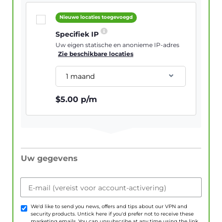
Nieuwe locaties toegevoegd
Specifiek IP
Uw eigen statische en anonieme IP-adres
Zie beschikbare locaties
1 maand
$
5.00
p/m
Uw gegevens
E-mail (vereist voor account-activering)
We'd like to send you news, offers and tips about our VPN and
security products. Untick here if you'd prefer not to receive these
marketing emails. You can unsubscribe at any time using the link