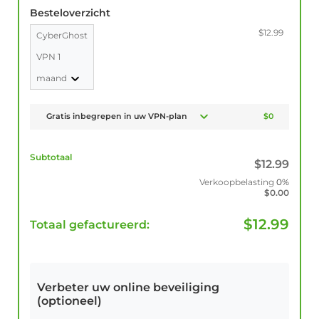
Besteloverzicht
$12.99
CyberGhost
VPN 1
maand
Gratis inbegrepen in uw VPN-plan
$0
Subtotaal
$
12.99
Verkoopbelasting
0%
$
0.00
$
12.99
Totaal gefactureerd:
Verbeter uw online beveiliging
(optioneel)