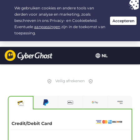
Uw keuze:
de beste aanbieding
voor 2.1666666666667 jaar, voor $
2.19
/maand
NL
Veilig afrekenen
Credit/Debit Card