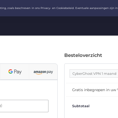
Besteloverzicht
CyberGhost VPN 1 maand
Gratis inbegrepen in uw
g)
Subtotaal