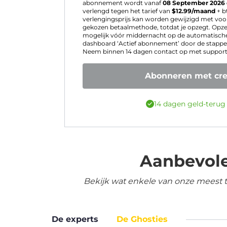
abonnement wordt vanaf
08 September 2026
verlengd tegen het tarief van
$
12.99
/maand
+ b
verlengingsprijs kan worden gewijzigd met voo
gekozen betaalmethode, totdat je opzegt. Opz
mogelijk vóór middernacht op de automatische
dashboard ‘Actief abonnement’ door de stappen
Neem binnen 14 dagen contact op met support v
Abonneren met cre
14 dagen geld-terug
Aanbevole
Bekijk wat enkele van onze meest 
De experts
De Ghosties