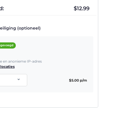
d:
$
12.99
iliging (optioneel)
oegevoegd
he en anonieme IP-adres
locaties
$
5.00
p/m