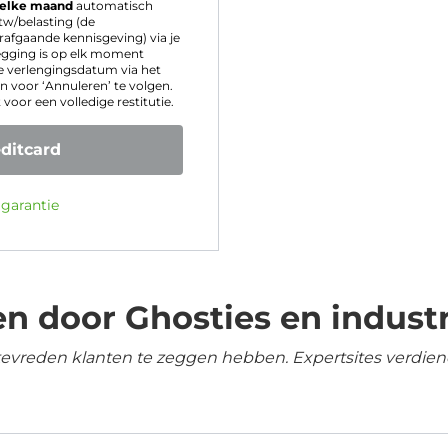
elke maand
automatisch
tw/belasting (de
rafgaande kennisgeving) via je
egging is op elk moment
 verlengingsdatum via het
 voor ‘Annuleren’ te volgen.
oor een volledige restitutie.
ditcard
 garantie
n door Ghosties en industr
tevreden klanten te zeggen hebben. Expertsites verdien