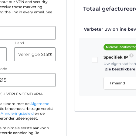
 about our VPN and security
 receive these marketing
Totaal gefactureer
g the link in every email. See
Verbeter uw online beve
Land
Nieuwe locaties t
Specifiek IP
Uw eigen statisc
code
Zie beschikbare 
1 maand
SCH VERLENGEND VPN-
ik akkoord met de
Algemene
die bindende arbitrage vereist
t
Annuleringsbeleid
en de
eronder uiteengezet.
 je minimale eerste aankoop
teerde aanbieding. Je