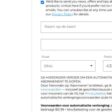
We'd like to send you news, offers and tips
products. Untick here if you'd prefer not to
emails. You can unsubscribe at any time usin
our
Privacy Policy
for details.
Naam op de kaart
Staat
Post
GA HIERONDER VERDER OM EEN AUTOMATI
ABONNEMENT TE KOPEN.
Door hieronder op ‘Abonneren’ te klikken, ga 
voorwaarden
— inclusief de geschillenclausule 
voor inwoners van de VS; het
Privacybeleid
, he
automatische verlengingsvoorwaarden zoals hi
Voorwaarden voor automatische verlenging
:
bedraagt $
12.99
+ btw/belasting voor de geselec