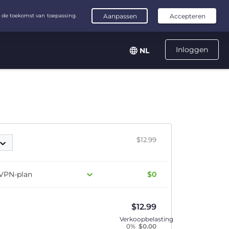
Inloggen
NL
$12.99
 VPN-plan
$0
$
12.99
Verkoopbelasting
0%
$
0.00