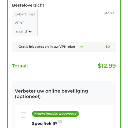
Besteloverzicht
$12.99
CyberGhost
VPN 1
maand
Gratis inbegrepen in uw VPN-plan
$0
$
12.99
Totaal:
Verbeter uw online beveiliging
(optioneel)
Nieuwe locaties toegevoegd
Specifiek IP