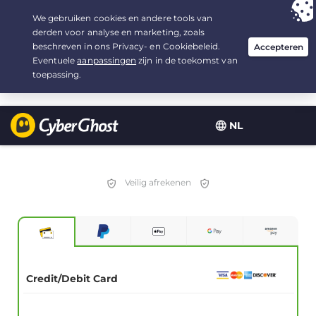
Uw keuze:
de beste aanbieding
voor 3.3333333333333 jaar, voor $
2.23
/maand
NL
Veilig afrekenen
Credit/Debit Card