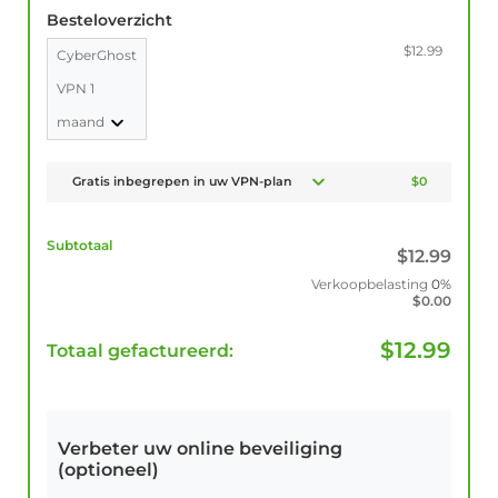
Besteloverzicht
$12.99
CyberGhost
VPN 1
maand
Gratis inbegrepen in uw VPN-plan
$0
Subtotaal
$
12.99
Verkoopbelasting
0%
$
0.00
$
12.99
Totaal gefactureerd:
Verbeter uw online beveiliging
(optioneel)