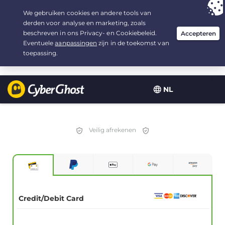
Uw keuze:
de beste aanbieding
voor 2.1666666666667 jaar, voor $
2.19
/maand
NL
Veilig afrekenen
Credit/Debit Card