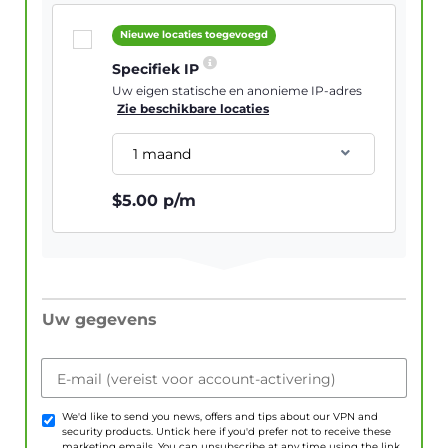
Nieuwe locaties toegevoegd
Specifiek IP
Uw eigen statische en anonieme IP-adres
Zie beschikbare locaties
1 maand
$
5.00
p/m
Uw gegevens
E-mail (vereist voor account-activering)
We'd like to send you news, offers and tips about our VPN and
security products. Untick here if you'd prefer not to receive these
marketing emails. You can unsubscribe at any time using the link