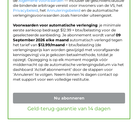
de
Algemene voorwaarden
— inclusief de geschillenclausule
die bindende arbitrage vereist voor inwoners van de VS; het
Privacybeleid
, het
Annuleringsbeleid
en de automatische
verlengingsvoorwaarden zoals hieronder uiteengezet.
Voorwaarden voor automatische verlenging
: je minimale
eerste aankoop bedraagt $
12.99
+ btw/belasting voor de
geselecteerde aanbieding. Je abonnement wordt vanaf
09
September 2026
elke maand
automatisch verlengd tegen
het tarief van
$
12.99
/maand
+ btw/belasting (de
verlengingsprijs kan worden gewijzigd met voorafgaande
kennisgeving) via je gekozen betaalmethode, totdat je
opzegt. Opzegging is op elk moment mogelijk vóór
middernacht op de automatische verlengingsdatum via het
dashboard ‘Actief abonnement’ door de stappen voor
‘Annuleren’ te volgen. Neem binnen 14 dagen contact op
met support voor een volledige restitutie.
Nu abonneren
Geld-terug-garantie van 14 dagen