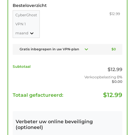
Besteloverzicht
$12.99
CyberGhost
VPN 1
maand
Gratis inbegrepen in uw VPN-plan
$0
Subtotaal
$
12.99
Verkoopbelasting
0%
$
0.00
$
12.99
Totaal gefactureerd:
Verbeter uw online beveiliging
(optioneel)