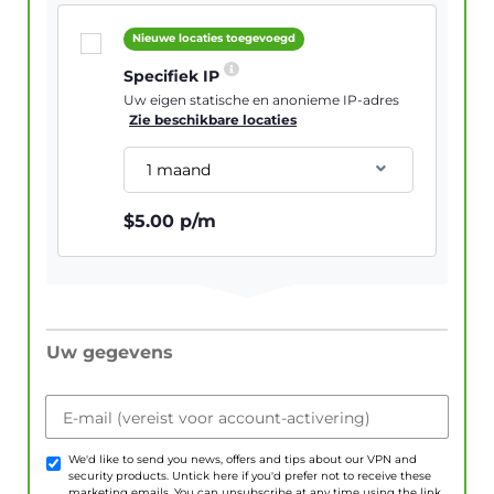
Nieuwe locaties toegevoegd
Specifiek IP
Uw eigen statische en anonieme IP-adres
Zie beschikbare locaties
1 maand
$
5.00
p/m
Uw gegevens
E-mail (vereist voor account-activering)
We'd like to send you news, offers and tips about our VPN and
security products. Untick here if you'd prefer not to receive these
marketing emails. You can unsubscribe at any time using the link