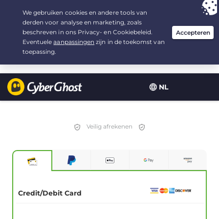
Uw keuze:
de beste aanbieding
voor 2.1666666666667 jaar, voor $
2.19
/maand
NL
Veilig afrekenen
Credit/Debit Card