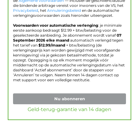
de
Algemene voorwaarden
— inclusief de geschillenclausule
die bindende arbitrage vereist voor inwoners van de VS; het
Privacybeleid
, het
Annuleringsbeleid
en de automatische
verlengingsvoorwaarden zoals hieronder uiteengezet.
Voorwaarden voor automatische verlenging
: je minimale
eerste aankoop bedraagt $
12.99
+ btw/belasting voor de
geselecteerde aanbieding. Je abonnement wordt vanaf
07
September 2026
elke maand
automatisch verlengd tegen
het tarief van
$
12.99
/maand
+ btw/belasting (de
verlengingsprijs kan worden gewijzigd met voorafgaande
kennisgeving) via je gekozen betaalmethode, totdat je
opzegt. Opzegging is op elk moment mogelijk vóór
middernacht op de automatische verlengingsdatum via het
dashboard ‘Actief abonnement’ door de stappen voor
‘Annuleren’ te volgen. Neem binnen 14 dagen contact op
met support voor een volledige restitutie.
Nu abonneren
Geld-terug-garantie van 14 dagen