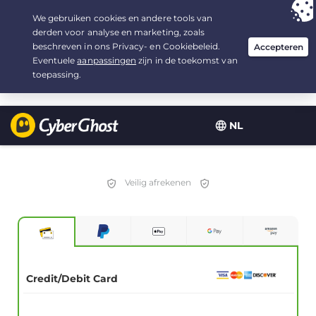
Uw keuze:
de beste aanbieding
voor 2.1666666666667 jaar, voor $
2.19
/maand
NL
Veilig afrekenen
Credit/Debit Card