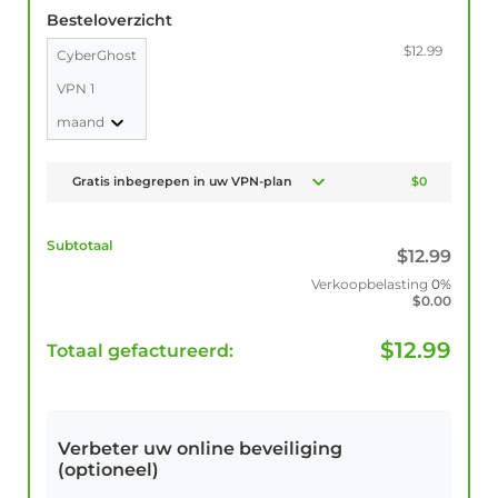
Besteloverzicht
$12.99
CyberGhost
VPN 1
maand
Gratis inbegrepen in uw VPN-plan
$0
Subtotaal
$
12.99
Verkoopbelasting
0%
$
0.00
$
12.99
Totaal gefactureerd:
Verbeter uw online beveiliging
(optioneel)