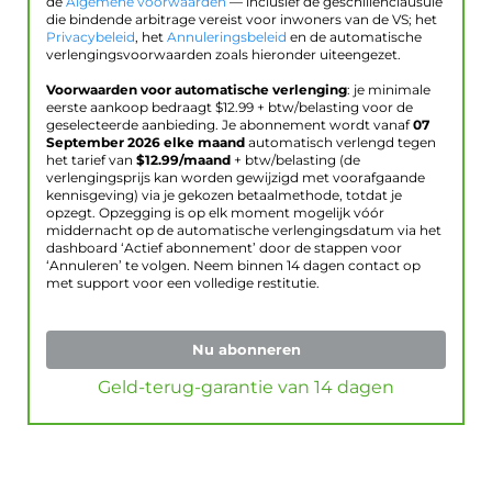
de
Algemene voorwaarden
— inclusief de geschillenclausule
die bindende arbitrage vereist voor inwoners van de VS; het
Privacybeleid
, het
Annuleringsbeleid
en de automatische
verlengingsvoorwaarden zoals hieronder uiteengezet.
Voorwaarden voor automatische verlenging
: je minimale
eerste aankoop bedraagt $
12.99
+ btw/belasting voor de
geselecteerde aanbieding. Je abonnement wordt vanaf
07
September 2026
elke maand
automatisch verlengd tegen
het tarief van
$
12.99
/maand
+ btw/belasting (de
verlengingsprijs kan worden gewijzigd met voorafgaande
kennisgeving) via je gekozen betaalmethode, totdat je
opzegt. Opzegging is op elk moment mogelijk vóór
middernacht op de automatische verlengingsdatum via het
dashboard ‘Actief abonnement’ door de stappen voor
‘Annuleren’ te volgen. Neem binnen 14 dagen contact op
met support voor een volledige restitutie.
Nu abonneren
Geld-terug-garantie van 14 dagen