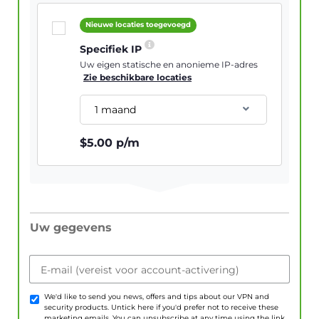
Nieuwe locaties toegevoegd
Specifiek IP
Uw eigen statische en anonieme IP-adres
Zie beschikbare locaties
1 maand
$
5.00
p/m
Uw gegevens
E-mail (vereist voor account-activering)
We'd like to send you news, offers and tips about our VPN and
security products. Untick here if you'd prefer not to receive these
marketing emails. You can unsubscribe at any time using the link