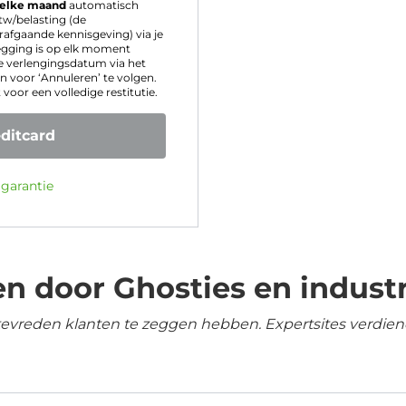
elke maand
automatisch
tw/belasting (de
rafgaande kennisgeving) via je
egging is op elk moment
 verlengingsdatum via het
 voor ‘Annuleren’ te volgen.
oor een volledige restitutie.
ditcard
 garantie
n door Ghosties en industr
tevreden klanten te zeggen hebben. Expertsites verdien