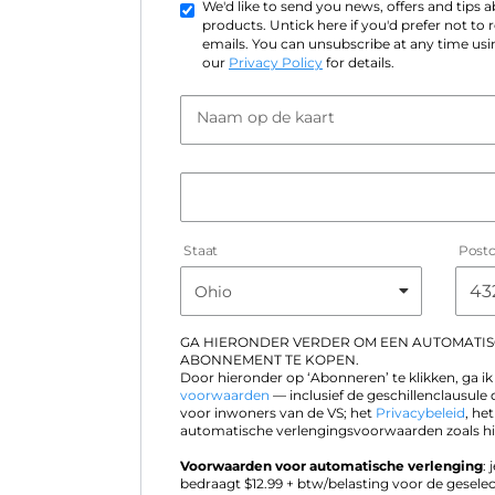
We'd like to send you news, offers and tips
products. Untick here if you'd prefer not to
emails. You can unsubscribe at any time usin
our
Privacy Policy
for details.
Naam op de kaart
Staat
Post
GA HIERONDER VERDER OM EEN AUTOMATI
ABONNEMENT TE KOPEN.
Door hieronder op ‘Abonneren’ te klikken, ga 
voorwaarden
— inclusief de geschillenclausule 
voor inwoners van de VS; het
Privacybeleid
, he
automatische verlengingsvoorwaarden zoals hi
Voorwaarden voor automatische verlenging
:
bedraagt $
12.99
+ btw/belasting voor de geselec