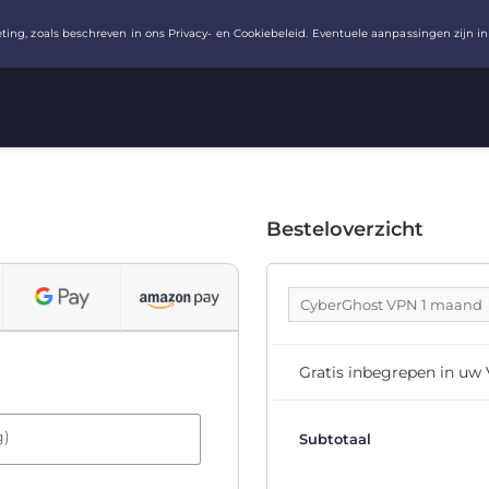
Besteloverzicht
CyberGhost VPN 1 maand
Gratis inbegrepen in uw
g)
Subtotaal