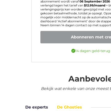
abonnement wordt vanaf
06 September 2026
verlengd tegen het tarief van
$
12.99
/maand
+ b
verlengingsprijs kan worden gewijzigd met voo
gekozen betaalmethode, totdat je opzegt. Opz
mogelijk vóór middernacht op de automatische
dashboard ‘Actief abonnement’ door de stappen
Neem binnen 14 dagen contact op met support v
Abonneren met cre
14 dagen geld-terug
Aanbevole
Bekijk wat enkele van onze meest 
De experts
De Ghosties