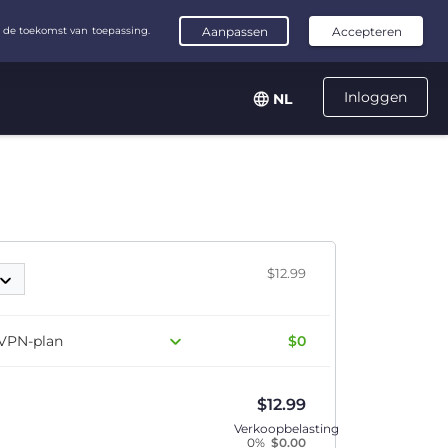
Inloggen
NL
$12.99
 VPN-plan
$0
$
12.99
Verkoopbelasting
0%
$
0.00