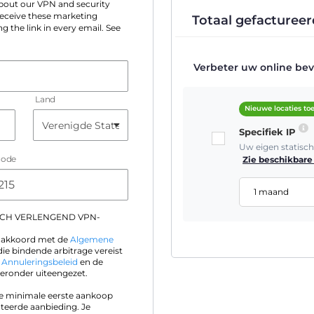
 about our VPN and security
 receive these marketing
Totaal gefactureer
g the link in every email. See
Verbeter uw online beve
Land
Nieuwe locaties t
Specifiek IP
Uw eigen statisc
code
Zie beschikbare 
1 maand
SCH VERLENGEND VPN-
ik akkoord met de
Algemene
die bindende arbitrage vereist
t
Annuleringsbeleid
en de
eronder uiteengezet.
 je minimale eerste aankoop
teerde aanbieding. Je