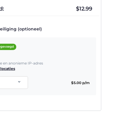
d:
$
12.99
iliging (optioneel)
oegevoegd
he en anonieme IP-adres
locaties
$
5.00
p/m