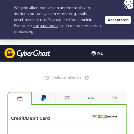
Uw keuze:
de beste aanbieding
voor 2.1666666666667 jaar, voor $
2.19
/maand
NL
Veilig afrekenen
Credit/Debit Card