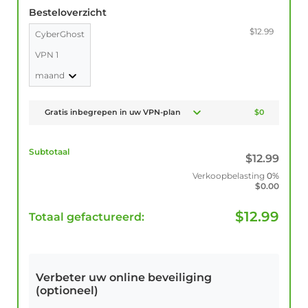
Besteloverzicht
$12.99
CyberGhost
VPN 1
maand
Gratis inbegrepen in uw VPN-plan
$0
Subtotaal
$
12.99
Verkoopbelasting
0%
$
0.00
$
12.99
Totaal gefactureerd:
Verbeter uw online beveiliging
(optioneel)