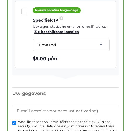
Nieuwe locaties toegevoegd
Specifiek IP
Uw eigen statische en anonieme IP-adres
Zie beschikbare locaties
1 maand
$
5.00
p/m
Uw gegevens
E-mail (vereist voor account-activering)
We'd like to send you news, offers and tips about our VPN and
security products. Untick here if you'd prefer not to receive these
marketing emails. You can unsubscribe at any time using the link