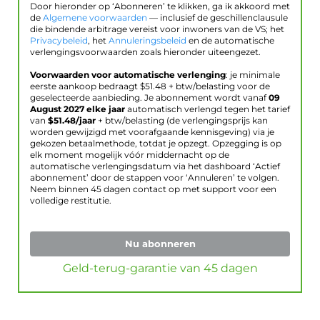
Door hieronder op ‘Abonneren’ te klikken, ga ik akkoord met
de
Algemene voorwaarden
— inclusief de geschillenclausule
die bindende arbitrage vereist voor inwoners van de VS; het
Privacybeleid
, het
Annuleringsbeleid
en de automatische
verlengingsvoorwaarden zoals hieronder uiteengezet.
Voorwaarden voor automatische verlenging
: je minimale
eerste aankoop bedraagt $
51.48
+ btw/belasting voor de
geselecteerde aanbieding. Je abonnement wordt vanaf
09
August 2027
elke jaar
automatisch verlengd tegen het tarief
van
$
51.48
/jaar
+ btw/belasting (de verlengingsprijs kan
worden gewijzigd met voorafgaande kennisgeving) via je
gekozen betaalmethode, totdat je opzegt. Opzegging is op
elk moment mogelijk vóór middernacht op de
automatische verlengingsdatum via het dashboard ‘Actief
abonnement’ door de stappen voor ‘Annuleren’ te volgen.
Neem binnen 45 dagen contact op met support voor een
volledige restitutie.
Nu abonneren
Geld-terug-garantie van 45 dagen