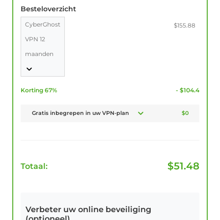
Besteloverzicht
CyberGhost
$155.88
VPN 12
maanden
Korting 67%
- $104.4
Gratis inbegrepen in uw VPN-plan
$0
$
51.48
Totaal:
Verbeter uw online beveiliging
(optioneel)