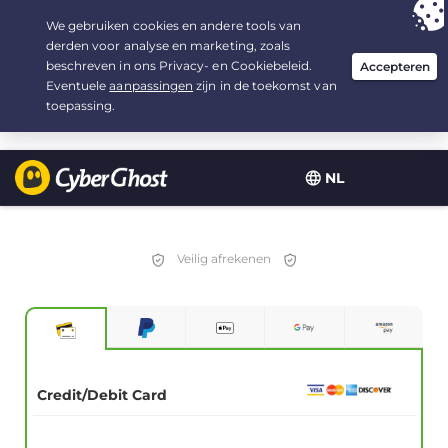
Uw keuze:
de beste aanbieding
voor 3.3333333333333 jaar, voor $
2.23
/maand
NL
Veilig afrekenen
Credit/Debit Card