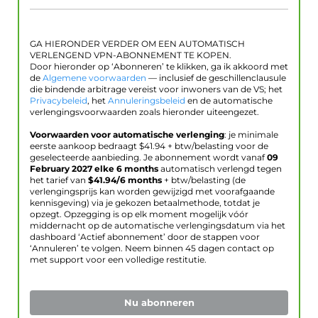
GA HIERONDER VERDER OM EEN AUTOMATISCH
VERLENGEND VPN-ABONNEMENT TE KOPEN.
Door hieronder op ‘Abonneren’ te klikken, ga ik akkoord met
de
Algemene voorwaarden
— inclusief de geschillenclausule
die bindende arbitrage vereist voor inwoners van de VS; het
Privacybeleid
, het
Annuleringsbeleid
en de automatische
verlengingsvoorwaarden zoals hieronder uiteengezet.
Voorwaarden voor automatische verlenging
: je minimale
eerste aankoop bedraagt $
41.94
+ btw/belasting voor de
geselecteerde aanbieding. Je abonnement wordt vanaf
09
February 2027
elke 6 months
automatisch verlengd tegen
het tarief van
$
41.94
/6 months
+ btw/belasting (de
verlengingsprijs kan worden gewijzigd met voorafgaande
kennisgeving) via je gekozen betaalmethode, totdat je
opzegt. Opzegging is op elk moment mogelijk vóór
middernacht op de automatische verlengingsdatum via het
dashboard ‘Actief abonnement’ door de stappen voor
‘Annuleren’ te volgen. Neem binnen 45 dagen contact op
met support voor een volledige restitutie.
Nu abonneren