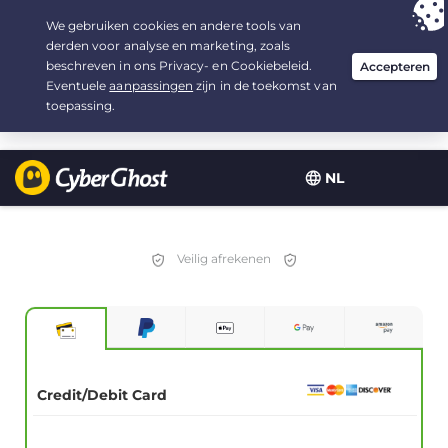
Uw keuze:
de beste aanbieding
voor 2.1666666666667 jaar, voor $
2.19
/maand
NL
Veilig afrekenen
Credit/Debit Card