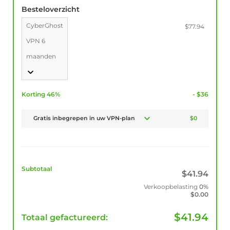
Besteloverzicht
CyberGhost
$77.94
VPN 6
maanden
Korting 46%
- $36
Gratis inbegrepen in uw VPN-plan
$0
Subtotaal
$
41.94
Verkoopbelasting
0%
$
0.00
$
41.94
Totaal gefactureerd: