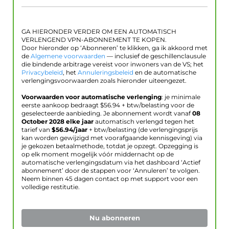
GA HIERONDER VERDER OM EEN AUTOMATISCH
VERLENGEND VPN-ABONNEMENT TE KOPEN.
Door hieronder op ‘Abonneren’ te klikken, ga ik akkoord met
de
Algemene voorwaarden
— inclusief de geschillenclausule
die bindende arbitrage vereist voor inwoners van de VS; het
Privacybeleid
, het
Annuleringsbeleid
en de automatische
verlengingsvoorwaarden zoals hieronder uiteengezet.
Voorwaarden voor automatische verlenging
: je minimale
eerste aankoop bedraagt $
56.94
+ btw/belasting voor de
geselecteerde aanbieding. Je abonnement wordt vanaf
08
October 2028
elke jaar
automatisch verlengd tegen het
tarief van
$
56.94
/jaar
+ btw/belasting (de verlengingsprijs
kan worden gewijzigd met voorafgaande kennisgeving) via
je gekozen betaalmethode, totdat je opzegt. Opzegging is
op elk moment mogelijk vóór middernacht op de
automatische verlengingsdatum via het dashboard ‘Actief
abonnement’ door de stappen voor ‘Annuleren’ te volgen.
Neem binnen 45 dagen contact op met support voor een
volledige restitutie.
Nu abonneren