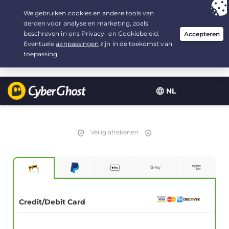
Uw keuze:
de beste aanbieding
voor 2.1666666666667 jaar, voor $
2.19
/maand
NL
Veilig afrekenen
Credit/Debit Card