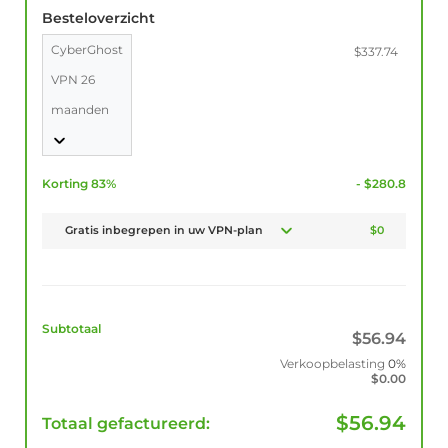
Besteloverzicht
CyberGhost
$337.74
VPN 26
maanden
Korting 83%
- $280.8
Gratis inbegrepen in uw VPN-plan
$0
Subtotaal
$
56.94
Verkoopbelasting
0%
$
0.00
$
56.94
Totaal gefactureerd: