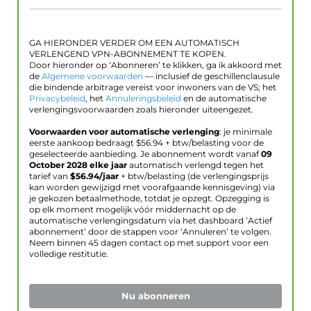
GA HIERONDER VERDER OM EEN AUTOMATISCH
VERLENGEND VPN-ABONNEMENT TE KOPEN.
Door hieronder op ‘Abonneren’ te klikken, ga ik akkoord met
de
Algemene voorwaarden
— inclusief de geschillenclausule
die bindende arbitrage vereist voor inwoners van de VS; het
Privacybeleid
, het
Annuleringsbeleid
en de automatische
verlengingsvoorwaarden zoals hieronder uiteengezet.
Voorwaarden voor automatische verlenging
: je minimale
eerste aankoop bedraagt $
56.94
+ btw/belasting voor de
geselecteerde aanbieding. Je abonnement wordt vanaf
09
October 2028
elke jaar
automatisch verlengd tegen het
tarief van
$
56.94
/jaar
+ btw/belasting (de verlengingsprijs
kan worden gewijzigd met voorafgaande kennisgeving) via
je gekozen betaalmethode, totdat je opzegt. Opzegging is
op elk moment mogelijk vóór middernacht op de
automatische verlengingsdatum via het dashboard ‘Actief
abonnement’ door de stappen voor ‘Annuleren’ te volgen.
Neem binnen 45 dagen contact op met support voor een
volledige restitutie.
Nu abonneren