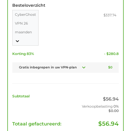
Besteloverzicht
CyberGhost
$337.74
VPN 26
maanden
Korting 83%
- $280.8
Gratis inbegrepen in uw VPN-plan
$0
Subtotaal
$
56.94
Verkoopbelasting
0%
$
0.00
$
56.94
Totaal gefactureerd: