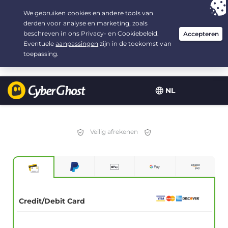
Uw keuze:
de beste aanbieding
voor 2.1666666666667 jaar, voor $
2.19
/maand
NL
Veilig afrekenen
Credit/Debit Card