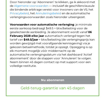
Door hieronder op ‘Abonneren’ te klikken, ga ik akkoord met
de
Algemene voorwaarden
— inclusief de geschillenclausule
die bindende arbitrage vereist voor inwoners van de VS; het
Privacybeleid
, het
Annuleringsbeleid
en de automatische
verlengingsvoorwaarden zoals hieronder uiteengezet.
Voorwaarden voor automatische verlenging
: je minimale
eerste aankoop bedraagt $
49.5
+ btw/belasting voor de
geselecteerde aanbieding. Je abonnement wordt vanaf
06
February 2028
elke jaar
automatisch verlengd tegen het
tarief van
$
49.5
/jaar
+ btw/belasting (de verlengingsprijs kan
worden gewijzigd met voorafgaande kennisgeving) via je
gekozen betaalmethode, totdat je opzegt. Opzegging is op
elk moment mogelijk vóór middernacht op de
automatische verlengingsdatum via het dashboard ‘Actief
abonnement’ door de stappen voor ‘Annuleren’ te volgen.
Neem binnen 45 dagen contact op met support voor een
volledige restitutie.
Nu abonneren
Geld-terug-garantie van 45 dagen