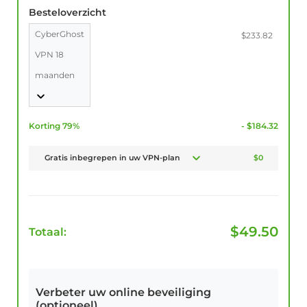
Besteloverzicht
CyberGhost
$233.82
VPN 18
maanden
Korting 79%
- $184.32
Gratis inbegrepen in uw VPN-plan
$0
$
49.50
Totaal:
Verbeter uw online beveiliging
(optioneel)