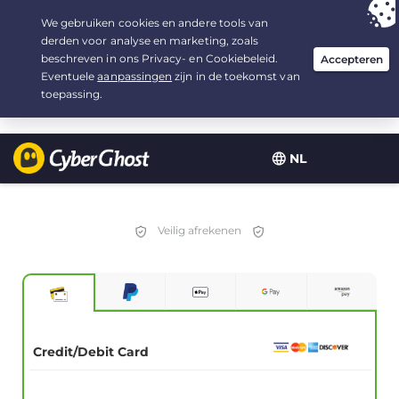
Uw keuze:
de beste aanbieding
voor 1.5 jaar, voor $
2.75
/maand
NL
Veilig afrekenen
Credit/Debit Card