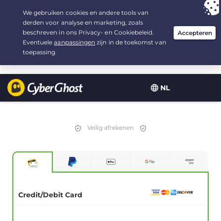
Uw keuze:
de beste aanbieding
voor 2.1666666666667 jaar, voor $
2.19
/maand
NL
Veilig afrekenen
Credit/Debit Card