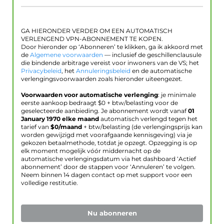
GA HIERONDER VERDER OM EEN AUTOMATISCH
VERLENGEND VPN-ABONNEMENT TE KOPEN.
Door hieronder op ‘Abonneren’ te klikken, ga ik akkoord met
de
Algemene voorwaarden
— inclusief de geschillenclausule
die bindende arbitrage vereist voor inwoners van de VS; het
Privacybeleid
, het
Annuleringsbeleid
en de automatische
verlengingsvoorwaarden zoals hieronder uiteengezet.
Voorwaarden voor automatische verlenging
: je minimale
eerste aankoop bedraagt $
0
+ btw/belasting voor de
geselecteerde aanbieding. Je abonnement wordt vanaf
01
January 1970
elke maand
automatisch verlengd tegen het
tarief van
$
0
/maand
+ btw/belasting (de verlengingsprijs kan
worden gewijzigd met voorafgaande kennisgeving) via je
gekozen betaalmethode, totdat je opzegt. Opzegging is op
elk moment mogelijk vóór middernacht op de
automatische verlengingsdatum via het dashboard ‘Actief
abonnement’ door de stappen voor ‘Annuleren’ te volgen.
Neem binnen 14 dagen contact op met support voor een
volledige restitutie.
Nu abonneren