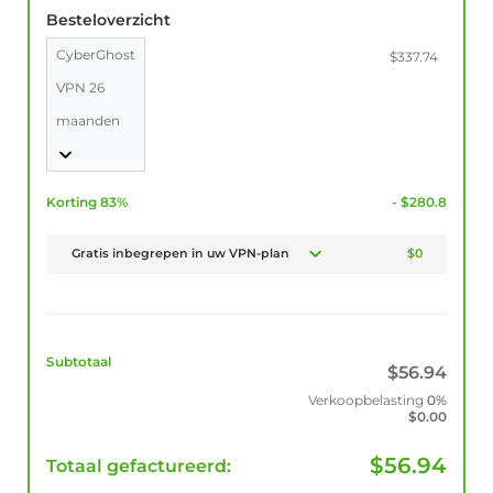
Besteloverzicht
CyberGhost
$337.74
VPN 26
maanden
Korting 83%
- $280.8
Gratis inbegrepen in uw VPN-plan
$0
Subtotaal
$
56.94
Verkoopbelasting
0%
$
0.00
$
56.94
Totaal gefactureerd: