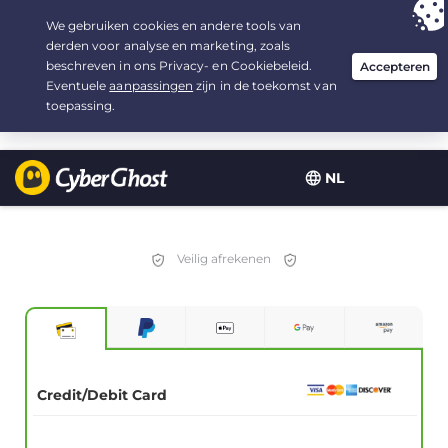
Uw keuze:
de beste aanbieding
voor 2.1666666666667 jaar, voor $
2.19
/maand
NL
Veilig afrekenen
Credit/Debit Card