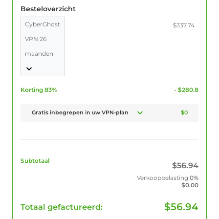
Besteloverzicht
CyberGhost
$337.74
VPN 26
maanden
Korting 83%
- $280.8
Gratis inbegrepen in uw VPN-plan
$0
Subtotaal
$
56.94
Verkoopbelasting
0%
$
0.00
$
56.94
Totaal gefactureerd: