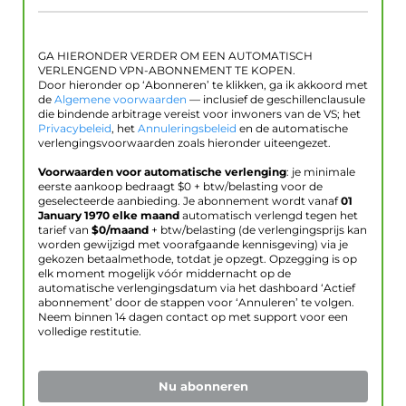
GA HIERONDER VERDER OM EEN AUTOMATISCH
VERLENGEND VPN-ABONNEMENT TE KOPEN.
Door hieronder op ‘Abonneren’ te klikken, ga ik akkoord met
de
Algemene voorwaarden
— inclusief de geschillenclausule
die bindende arbitrage vereist voor inwoners van de VS; het
Privacybeleid
, het
Annuleringsbeleid
en de automatische
verlengingsvoorwaarden zoals hieronder uiteengezet.
Voorwaarden voor automatische verlenging
: je minimale
eerste aankoop bedraagt $
0
+ btw/belasting voor de
geselecteerde aanbieding. Je abonnement wordt vanaf
01
January 1970
elke maand
automatisch verlengd tegen het
tarief van
$
0
/maand
+ btw/belasting (de verlengingsprijs kan
worden gewijzigd met voorafgaande kennisgeving) via je
gekozen betaalmethode, totdat je opzegt. Opzegging is op
elk moment mogelijk vóór middernacht op de
automatische verlengingsdatum via het dashboard ‘Actief
abonnement’ door de stappen voor ‘Annuleren’ te volgen.
Neem binnen 14 dagen contact op met support voor een
volledige restitutie.
Nu abonneren