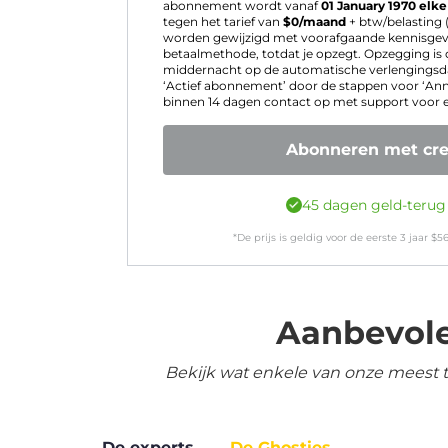
abonnement wordt vanaf
01 January 1970
elk
tegen het tarief van
$
0
/maand
+ btw/belasting 
worden gewijzigd met voorafgaande kennisgevi
betaalmethode, totdat je opzegt. Opzegging is
middernacht op de automatische verlengingsd
‘Actief abonnement’ door de stappen voor ‘Ann
binnen 14 dagen contact op met support voor ee
Abonneren met cre
45 dagen geld-terug
*De prijs is geldig voor de eerste
3
jaar
$
56
Aanbevole
Bekijk wat enkele van onze meest 
De experts
De Ghosties