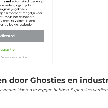
e maand
automatisch verlengd
(de verlengingsprijs kan
ng) via je gekozen
 op elk moment mogelijk vóór
atum via het dashboard
uleren’ te volgen. Neem
n volledige restitutie.
ditcard
 garantie
.94
en daarna jaarlijks
n door Ghosties en industr
tevreden klanten te zeggen hebben. Expertsites verdien