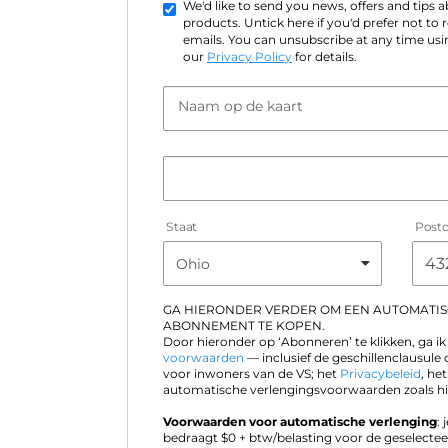
We'd like to send you news, offers and tips
products. Untick here if you'd prefer not to
emails. You can unsubscribe at any time usin
our
Privacy Policy
for details.
Naam op de kaart
Staat
Post
GA HIERONDER VERDER OM EEN AUTOMATI
ABONNEMENT TE KOPEN.
Door hieronder op ‘Abonneren’ te klikken, ga 
voorwaarden
— inclusief de geschillenclausule 
voor inwoners van de VS; het
Privacybeleid
, he
automatische verlengingsvoorwaarden zoals hi
Voorwaarden voor automatische verlenging
:
bedraagt $
0
+ btw/belasting voor de geselectee