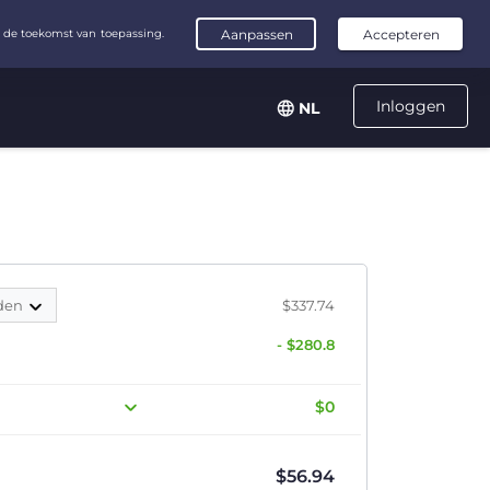
Inloggen
NL
nden
$337.74
- $280.8
$0
$
56.94