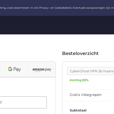
Besteloverzicht
CyberGhost VPN 26 maa
Korting 83%
Gratis inbegrepen
g)
Subtotaal