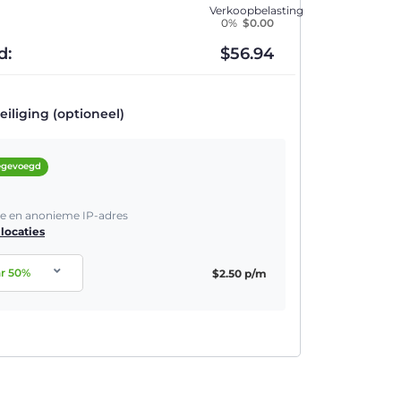
Verkoopbelasting
0%
$
0.00
d:
$
56.94
iliging (optioneel)
oegevoegd
he en anonieme IP-adres
locaties
ar
50
%
$
2.50
p/m