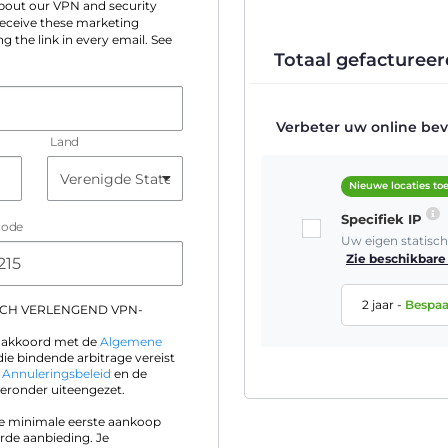
 about our VPN and security
 receive these marketing
g the link in every email. See
Totaal gefactureer
Verbeter uw online beve
Land
Nieuwe locaties t
Specifiek IP
code
Uw eigen statisc
Zie beschikbare 
2 jaar
-
Bespa
SCH VERLENGEND VPN-
ik akkoord met de
Algemene
die bindende arbitrage vereist
t
Annuleringsbeleid
en de
eronder uiteengezet.
 je minimale eerste aankoop
rde aanbieding. Je