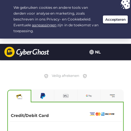
Uw keuze:
de beste aanbieding
voor 2.1666666666667 jaar, voor $
2.19
/maand
NL
Veilig afrekenen
Credit/Debit Card