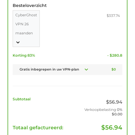
Besteloverzicht
CyberGhost
$337.74
VPN 26
maanden
Korting 83%
- $280.8
Gratis inbegrepen in uw VPN-plan
$0
Subtotaal
$
56.94
Verkoopbelasting
0%
$
0.00
$
56.94
Totaal gefactureerd: