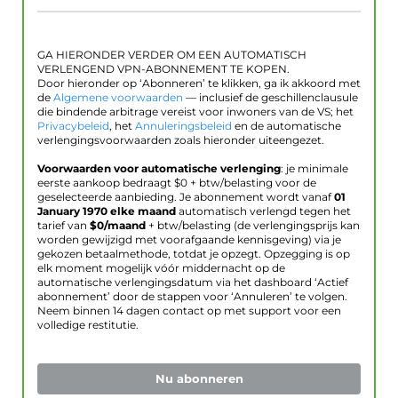
GA HIERONDER VERDER OM EEN AUTOMATISCH
VERLENGEND VPN-ABONNEMENT TE KOPEN.
Door hieronder op ‘Abonneren’ te klikken, ga ik akkoord met
de
Algemene voorwaarden
— inclusief de geschillenclausule
die bindende arbitrage vereist voor inwoners van de VS; het
Privacybeleid
, het
Annuleringsbeleid
en de automatische
verlengingsvoorwaarden zoals hieronder uiteengezet.
Voorwaarden voor automatische verlenging
: je minimale
eerste aankoop bedraagt $
0
+ btw/belasting voor de
geselecteerde aanbieding. Je abonnement wordt vanaf
01
January 1970
elke maand
automatisch verlengd tegen het
tarief van
$
0
/maand
+ btw/belasting (de verlengingsprijs kan
worden gewijzigd met voorafgaande kennisgeving) via je
gekozen betaalmethode, totdat je opzegt. Opzegging is op
elk moment mogelijk vóór middernacht op de
automatische verlengingsdatum via het dashboard ‘Actief
abonnement’ door de stappen voor ‘Annuleren’ te volgen.
Neem binnen 14 dagen contact op met support voor een
volledige restitutie.
Nu abonneren