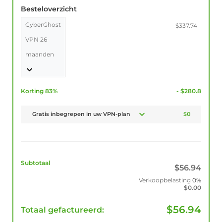
Besteloverzicht
CyberGhost
$337.74
VPN 26
maanden
Korting 83%
- $280.8
Gratis inbegrepen in uw VPN-plan
$0
Subtotaal
$
56.94
Verkoopbelasting
0%
$
0.00
$
56.94
Totaal gefactureerd: