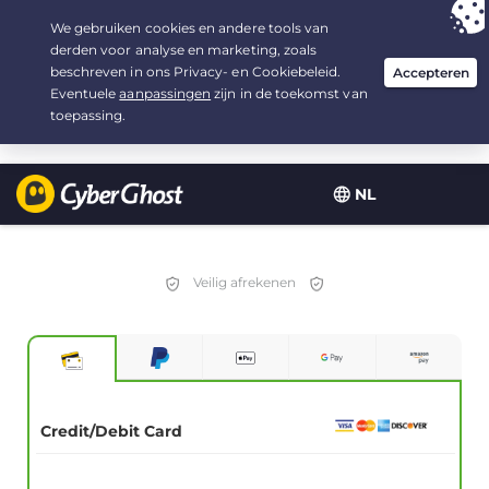
Uw keuze:
de beste aanbieding
voor 2.1666666666667 jaar, voor $
2.19
/maand
NL
Veilig afrekenen
Credit/Debit Card