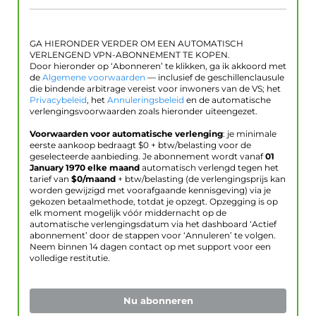
GA HIERONDER VERDER OM EEN AUTOMATISCH
VERLENGEND VPN-ABONNEMENT TE KOPEN.
Door hieronder op ‘Abonneren’ te klikken, ga ik akkoord met
de
Algemene voorwaarden
— inclusief de geschillenclausule
die bindende arbitrage vereist voor inwoners van de VS; het
Privacybeleid
, het
Annuleringsbeleid
en de automatische
verlengingsvoorwaarden zoals hieronder uiteengezet.
Voorwaarden voor automatische verlenging
: je minimale
eerste aankoop bedraagt $
0
+ btw/belasting voor de
geselecteerde aanbieding. Je abonnement wordt vanaf
01
January 1970
elke maand
automatisch verlengd tegen het
tarief van
$
0
/maand
+ btw/belasting (de verlengingsprijs kan
worden gewijzigd met voorafgaande kennisgeving) via je
gekozen betaalmethode, totdat je opzegt. Opzegging is op
elk moment mogelijk vóór middernacht op de
automatische verlengingsdatum via het dashboard ‘Actief
abonnement’ door de stappen voor ‘Annuleren’ te volgen.
Neem binnen 14 dagen contact op met support voor een
volledige restitutie.
Nu abonneren