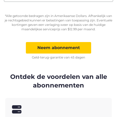
*Alle getoonde bedragen zijn in Amerikaanse Dollars. Afhankelijk van
je rechtsgebied kunnen er belastingen van toepassing zijn. Eventuele
kortingen geven een verlaging weer op basis van de huidige
maandelijkse serviceprijs van
$
12.99
per maand.
Neem abonnement
Geld-terug-garantie van 45 dagen
Ontdek de voordelen van alle
abonnementen