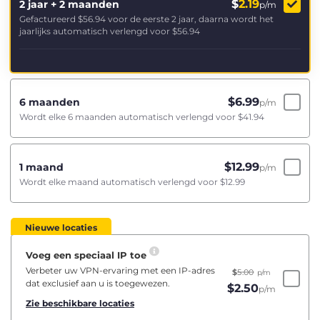
$
2.19
2 jaar + 2 maanden
p/m
Gefactureerd
$56.94
voor de eerste 2 jaar, daarna wordt het
jaarlijks automatisch verlengd voor
$56.94
$
6.99
6 maanden
p/m
Wordt elke 6 maanden automatisch verlengd voor
$41.94
$
12.99
1 maand
p/m
Wordt elke maand automatisch verlengd voor
$12.99
Nieuwe locaties
Voeg een speciaal IP toe
Verbeter uw VPN-ervaring met een IP-adres
$
5.00
p/m
dat exclusief aan u is toegewezen.
$
2.50
p/m
Zie beschikbare locaties