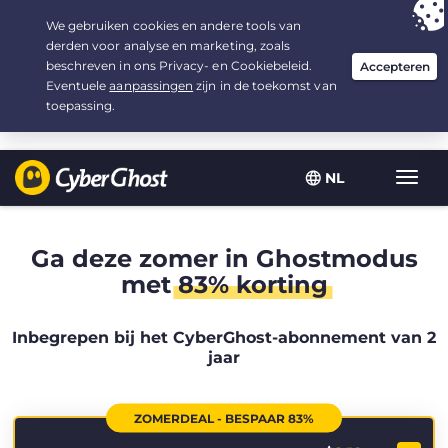
Uw keuze:
de beste aanbieding
voor 2.1666666666667 jaar, voor $
2.19
/maand
NL
Wisse
navig
Ga deze zomer in Ghostmodus
met
83% korting
Inbegrepen bij het CyberGhost-abonnement van 2
jaar
ZOMERDEAL - BESPAAR 83%