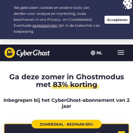
Uw keuze:
de beste aanbieding
voor 2.1666666666667 jaar, voor $
2.19
/maand
NL
Wisse
navig
Ga deze zomer in Ghostmodus
met
83% korting
Inbegrepen bij het CyberGhost-abonnement van 2
jaar
ZOMERDEAL - BESPAAR 83%