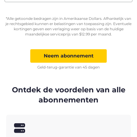
*Alle getoonde bedragen zijn in Amerikaanse Dollars. Afhankelijk van
je rechtsgebied kunnen er belastingen van toepassing zijn. Eventuele
kortingen geven een verlaging weer op basis van de huidige
maandelijkse serviceprijs van
$
12.99
per maand.
Neem abonnement
Geld-terug-garantie van 45 dagen
Ontdek de voordelen van alle
abonnementen