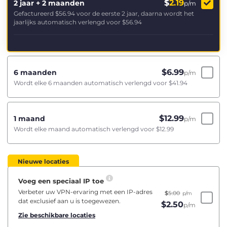
$
2.19
2 jaar + 2 maanden
p/m
Gefactureerd
$56.94
voor de eerste 2 jaar, daarna wordt het
jaarlijks automatisch verlengd voor
$56.94
$
6.99
6 maanden
p/m
Wordt elke 6 maanden automatisch verlengd voor
$41.94
$
12.99
1 maand
p/m
Wordt elke maand automatisch verlengd voor
$12.99
Nieuwe locaties
Voeg een speciaal IP toe
Verbeter uw VPN-ervaring met een IP-adres
$
5.00
p/m
dat exclusief aan u is toegewezen.
$
2.50
p/m
Zie beschikbare locaties