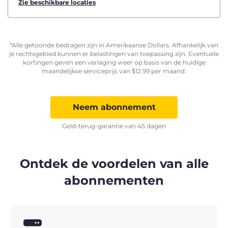
Zie beschikbare locaties
*Alle getoonde bedragen zijn in Amerikaanse Dollars. Afhankelijk van
je rechtsgebied kunnen er belastingen van toepassing zijn. Eventuele
kortingen geven een verlaging weer op basis van de huidige
maandelijkse serviceprijs van
$
12.99
per maand.
Neem abonnement
Geld-terug-garantie van 45 dagen
Ontdek de voordelen van alle
abonnementen