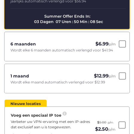
jaarlijks automatisch verlengd voor
$56.94
Summer Offer Ends In:
03
Dagen
07
Uren
:
50
Min
:
08
Sec
$
6.99
6 maanden
p/m
Wordt elke 6 maanden automatisch verlengd voor
$41.94
$
12.99
1 maand
p/m
Wordt elke maand automatisch verlengd voor
$12.99
Nieuwe locaties
Voeg een speciaal IP toe
Verbeter uw VPN-ervaring met een IP-adres
$
5.00
p/m
dat exclusief aan u is toegewezen.
$
2.50
p/m