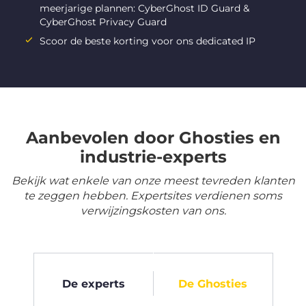
meerjarige plannen: CyberGhost ID Guard &
CyberGhost Privacy Guard
Scoor de beste korting voor ons dedicated IP
Aanbevolen door Ghosties en
industrie-experts
Bekijk wat enkele van onze meest tevreden klanten
te zeggen hebben. Expertsites verdienen soms
verwijzingskosten van ons.
De experts
De Ghosties