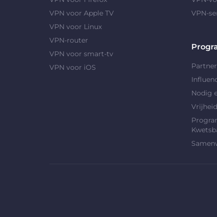
VPN voor Apple TV
VPN-se
VPN voor Linux
VPN-router
Progr
VPN voor smart-tv
Partne
VPN voor iOS
Influen
Nodig e
Vrijhei
Progra
Kwetsb
Samenw