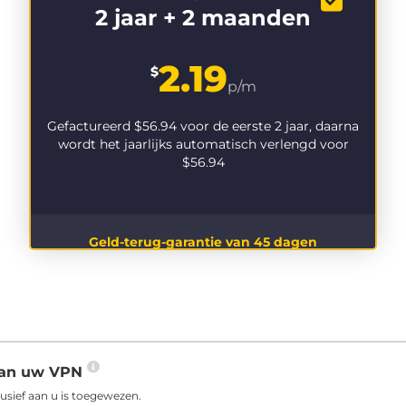
2 jaar + 2 maanden
2.19
$
p/m
Gefactureerd
$56.94
voor de eerste 2 jaar, daarna
wordt het jaarlijks automatisch verlengd voor
$56.94
Geld-terug-garantie van 45 dagen
 aan uw VPN
usief aan u is toegewezen.