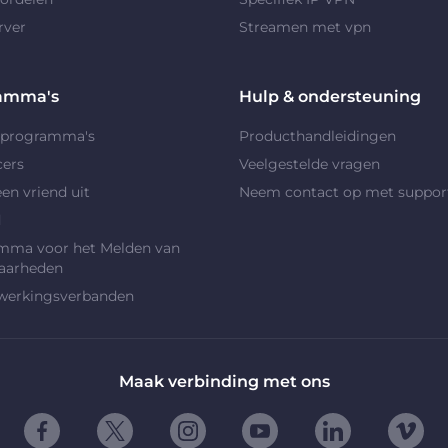
rver
Streamen met vpn
amma's
Hulp & ondersteuning
rprogramma's
Producthandleidingen
cers
Veelgestelde vragen
en vriend uit
Neem contact op met suppor
d
mma voor het Melden van
aarheden
erkingsverbanden
Maak verbinding met ons