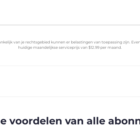
nkelijk van je rechtsgebied kunnen er belastingen van toepassing zijn. Ev
huidige maandelijkse serviceprijs van
$
12.99
per maand.
e voordelen van alle abo