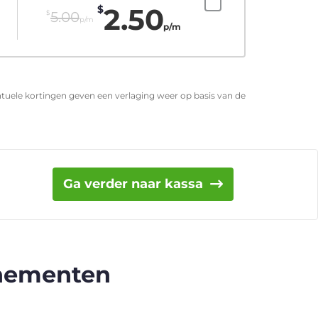
2.50
$
$
5.00
p/m
p/m
entuele kortingen geven een verlaging weer op basis van de
Ga verder naar kassa
nnementen