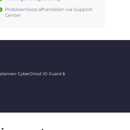
Probleemloos afhandelen via Support
Center
 plannen: CyberGhost ID Guard &