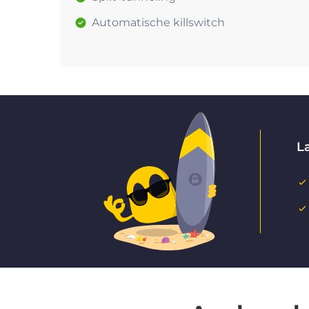
Automatische killswitch
La