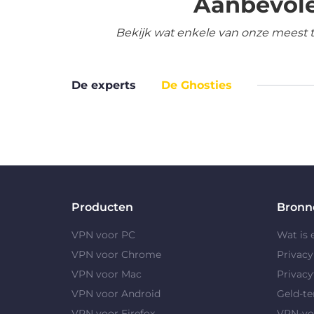
Aanbevole
Bekijk wat enkele van onze meest 
De experts
De Ghosties
Producten
Bronn
VPN voor PC
Wat is
VPN voor Chrome
Privac
VPN voor Mac
Privacy
VPN voor Android
Geld-te
VPN voor Firefox
VPN-vo