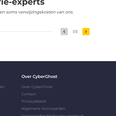
ie-experts
en soms verwijzingskosten van ons.
1/3
Over CyberGhost
gen
Over CyberGhost
Contact
Privacybeleid
Algemene Voorwaarden
Voorwaarden Nodig een vriend uit