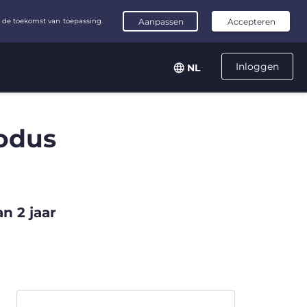
Inloggen
NL
odus
n 2 jaar