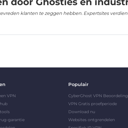
n door Ghosties en industr
tevreden klanten te zeggen hebben. Expertsites verdien
en
Populair
 een VPN
CyberGhost VPN Beoordelin
yhub
VPN Gratis proefperiode
tools
Download nu
rug-garantie
Websites ontgrendelen
ordelen
Specifiek IP VPN