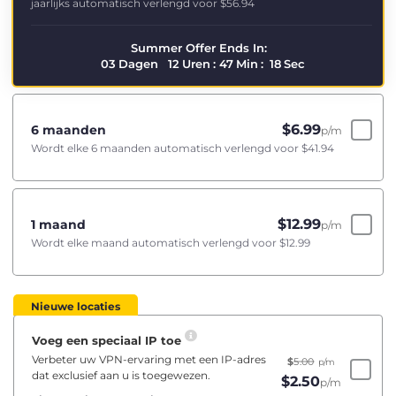
jaarlijks automatisch verlengd voor
$56.94
Summer Offer Ends In:
03
Dagen
12
Uren
:
47
Min
:
18
Sec
$
6.99
6 maanden
p/m
Wordt elke 6 maanden automatisch verlengd voor
$41.94
$
12.99
1 maand
p/m
Wordt elke maand automatisch verlengd voor
$12.99
Nieuwe locaties
Voeg een speciaal IP toe
Verbeter uw VPN-ervaring met een IP-adres
$
5.00
p/m
dat exclusief aan u is toegewezen.
$
2.50
p/m