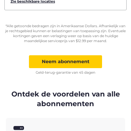
Zie beschikbare locaties
*Alle getoonde bedragen zijn in Amerikaanse Dollars. Afhankelijk van
je rechtsgebied kunnen er belastingen van toepassing zijn. Eventuele
kortingen geven een verlaging weer op basis van de huidige
maandelijkse serviceprijs van
$
12.99
per maand.
Neem abonnement
Geld-terug-garantie van 45 dagen
Ontdek de voordelen van alle
abonnementen