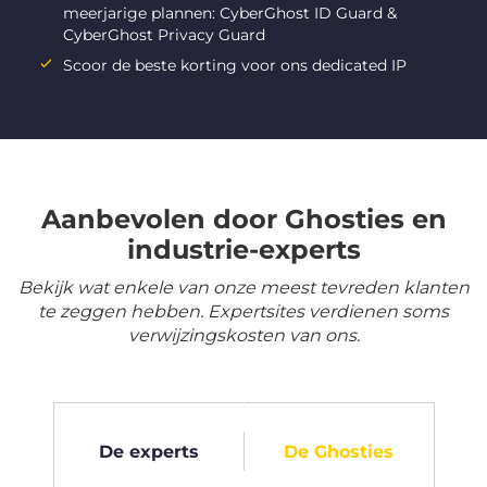
meerjarige plannen: CyberGhost ID Guard &
CyberGhost Privacy Guard
Scoor de beste korting voor ons dedicated IP
Aanbevolen door Ghosties en
industrie-experts
Bekijk wat enkele van onze meest tevreden klanten
te zeggen hebben. Expertsites verdienen soms
verwijzingskosten van ons.
De experts
De Ghosties