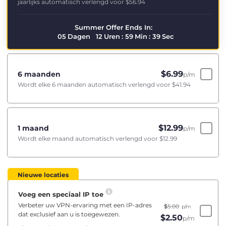
jaarlijks automatisch verlengd voor
$56.94
Summer Offer Ends In:
05
Dagen
12
Uren
:
59
Min
:
38
Sec
$
6.99
6 maanden
p/m
Wordt elke 6 maanden automatisch verlengd voor
$41.94
$
12.99
1 maand
p/m
Wordt elke maand automatisch verlengd voor
$12.99
Nieuwe locaties
Voeg een speciaal IP toe
Verbeter uw VPN-ervaring met een IP-adres
$
5.00
p/m
dat exclusief aan u is toegewezen.
$
2.50
p/m