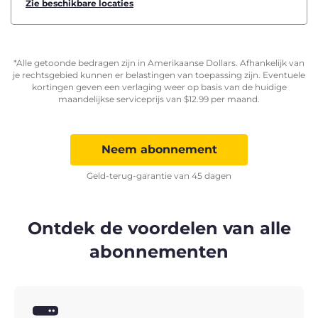
Zie beschikbare locaties
*Alle getoonde bedragen zijn in Amerikaanse Dollars. Afhankelijk van
je rechtsgebied kunnen er belastingen van toepassing zijn. Eventuele
kortingen geven een verlaging weer op basis van de huidige
maandelijkse serviceprijs van
$
12.99
per maand.
Neem abonnement
Geld-terug-garantie van 45 dagen
Ontdek de voordelen van alle
abonnementen