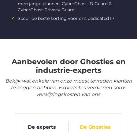
meerjarige plannen: CyberGhost ID Guard &
CyberGhost Privacy Guard
Scoor de beste korting voor ons dedicated IP
Aanbevolen door Ghosties en
industrie-experts
Bekijk wat enkele van onze meest tevreden klanten
te zeggen hebben. Expertsites verdienen soms
verwijzingskosten van ons.
De experts
De Ghosties