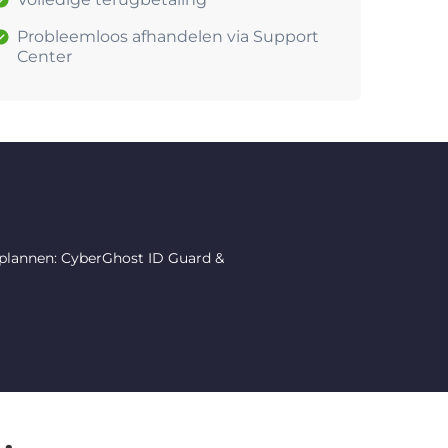
Probleemloos afhandelen via Support
Center
 plannen: CyberGhost ID Guard &