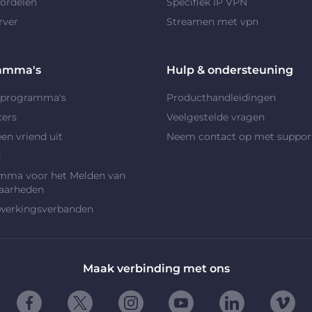
ordelen
Specifiek IP VPN
rver
Streamen met vpn
amma's
Hulp & ondersteuning
rprogramma's
Producthandleidingen
cers
Veelgestelde vragen
en vriend uit
Neem contact op met suppor
d
mma voor het Melden van
aarheden
erkingsverbanden
Maak verbinding met ons