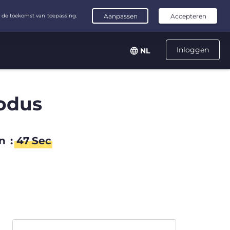
Inloggen
NL
odus
n
:
47
Sec