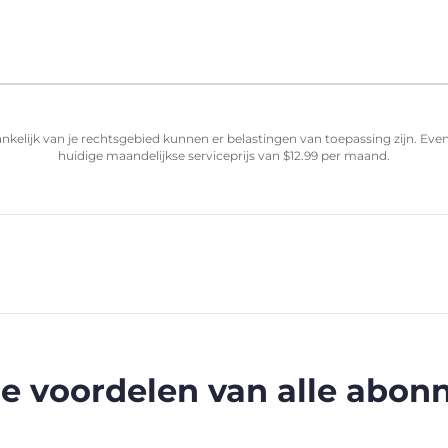
nkelijk van je rechtsgebied kunnen er belastingen van toepassing zijn. Ev
huidige maandelijkse serviceprijs van
$
12.99
per maand.
e voordelen van alle abo