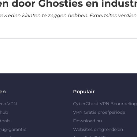
n door Ghosties en industr
tevreden klanten te zeggen hebben. Expertsites verdien
en
Populair
 een VPN
CyberGhost VPN Beoordelin
yhub
VPN Gratis proefperiode
tools
Download nu
rug-garantie
Websites ontgrendelen