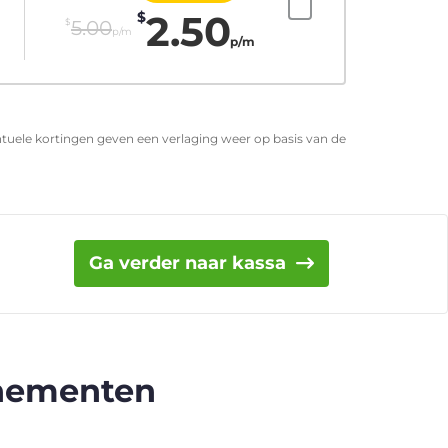
2.50
$
$
5.00
p/m
p/m
entuele kortingen geven een verlaging weer op basis van de
Ga verder naar kassa
nnementen