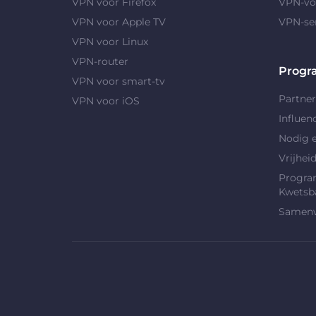
VPN voor Firefox
VPN-vo
VPN voor Apple TV
VPN-se
VPN voor Linux
VPN-router
Progr
VPN voor smart-tv
Partne
VPN voor iOS
Influen
Nodig e
Vrijhei
Progra
Kwetsb
Samenw