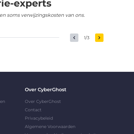
ie-experts
en soms verwijzingskosten van ons.
1/3
Over CyberGhost
gen
Over CyberGhost
Contact
Privacybeleid
Algemene Voorwaarden