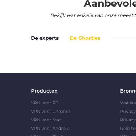
Aanbevole
Bekijk wat enkele van onze meest 
De experts
De Ghosties
Producten
Bronn
VPN voor PC
Wat is
VPN voor Chrome
Privac
VPN voor Mac
Privacy
VPN voor Android
Geld-te