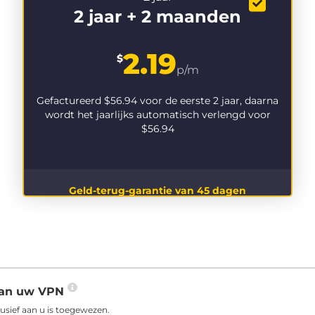
2 jaar + 2 maanden
2.19
$
p/m
Gefactureerd
$56.94
voor de eerste 2 jaar, daarna
wordt het jaarlijks automatisch verlengd voor
$56.94
Geld-terug-garantie van 45 dagen
 aan uw VPN
usief aan u is toegewezen.