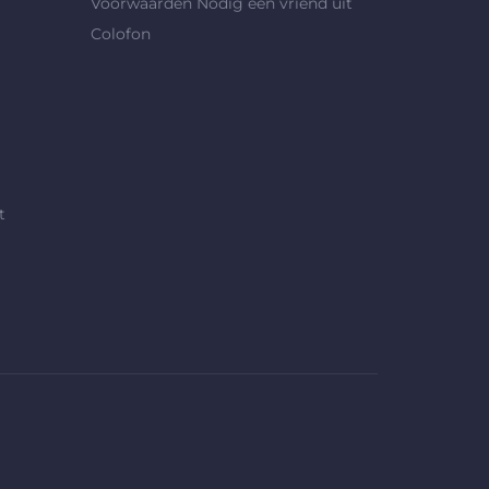
Voorwaarden Nodig een vriend uit
Colofon
t