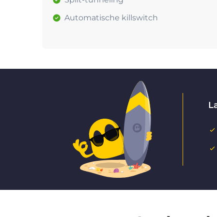
Automatische killswitch
La