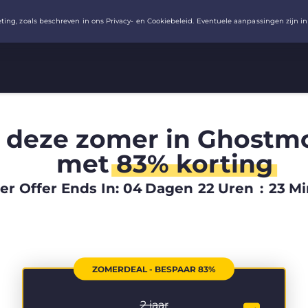
 deze zomer in Ghostm
met
83% korting
 Offer Ends In:
04
Dagen
22
Uren
:
23
Mi
ZOMERDEAL - BESPAAR 83%
2 jaar